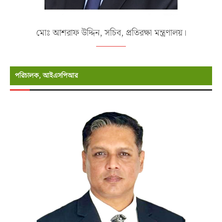
মোঃ আশরাফ উদ্দিন, সচিব, প্রতিরক্ষা মন্ত্রণালয়।
পরিচালক, আইএসপিআর