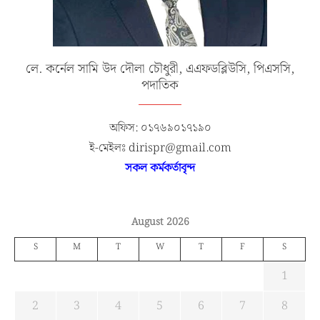
লে. কর্নেল সামি উদ দৌলা চৌধুরী, এএফডব্লিউসি, পিএসসি,
পদাতিক
অফিস: ০১৭৬৯০১৭১৯০
ই-মেইলঃ dirispr@gmail.com
সকল কর্মকর্তাবৃন্দ
August 2026
S
M
T
W
T
F
S
1
2
3
4
5
6
7
8