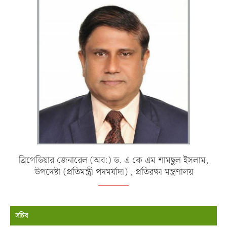
ব্রিগেডিয়ার জেনারেল (অব:) ড. এ কে এম শামছুল ইসলাম,
উপদেষ্টা (প্রতিমন্ত্রী পদমর্যাদা) , প্রতিরক্ষা মন্ত্রণালয়
সচিব