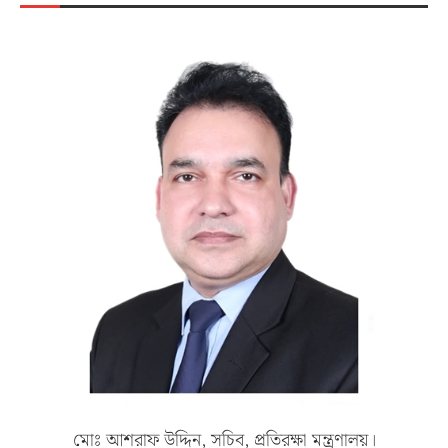
মোঃ আশরাফ উদ্দিন, সচিব, প্রতিরক্ষা মন্ত্রণালয়।