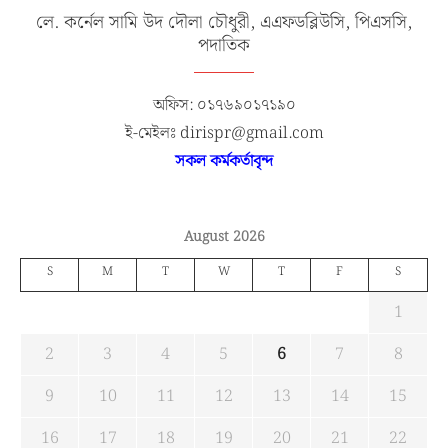
লে. কর্নেল সামি উদ দৌলা চৌধুরী, এএফডব্লিউসি, পিএসসি,
পদাতিক
অফিস: ০১৭৬৯০১৭১৯০
ই-মেইলঃ dirispr@gmail.com
সকল কর্মকর্তাবৃন্দ
August 2026
S
M
T
W
T
F
S
1
2
3
4
5
6
7
8
9
10
11
12
13
14
15
16
17
18
19
20
21
22