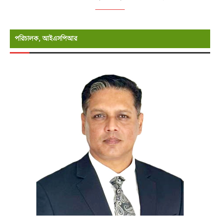
পরিচালক, আইএসপিআর