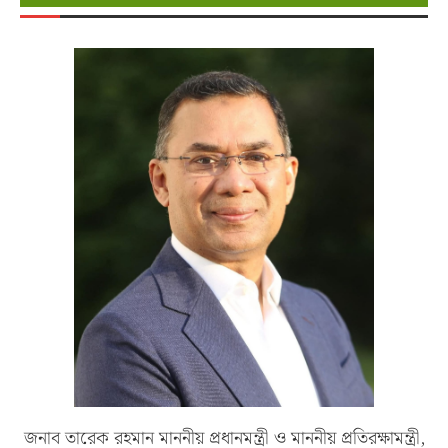
জনাব তারেক রহমান মাননীয় প্রধানমন্ত্রী ও মাননীয় প্রতিরক্ষামন্ত্রী,