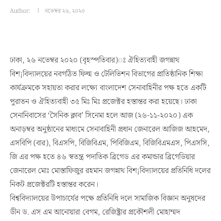
Author:
নভেম্বর ২৬, ২০২০
ঢাকা, ২৬ নভেম্বর ২০২০ (বৃহস্পতিবার)ঃ ঐহিত্যবাহী জগন্নাথ
বিশ¡বিদ্যালয়ের নবগঠিত ফিল্ম ও টেলিভিশন বিভাগের প্রাতিষ্ঠানিক শিক্ষা
কার্যক্রমকে সহায়তা করার লক্ষ্যে বাংলাদেশ সেনাবাহিনীর পক্ষ হতে একটি
পুরাতন ও ঐহিত্যবাহী ৩৫ মিঃ মিঃ প্রজেক্টর হস্তান্তর করা হয়েছে। ঢাকা
সেনানিবাসের ‘সৈনিক ক্লাব’ সিনেমা হলে আজ (২৬-১১-২০২০) এক
অনাড়ম্বর অনুষ্ঠানের মাধ্যমে সেনাবাহিনী প্রধান জেনারেল আজিজ আহমেদ,
এসবিপি (বার), বিএসপি, বিজিবিএম, পিবিজিএম, বিজিবিএমএস, পিএসসি,
জি এর পক্ষ হতে ৪৬ স্বতন্ত্র পদাতিক ব্রিগেড এর কমান্ডার ব্রিগেডিয়ার
জেনারেল মোঃ মোস্তাফিজুর রহমান জগন্নাথ বিশ¡বিদ্যালয়ের প্রতিনিধি দলের
নিকট প্রজেক্টরটি হস্তান্তর করেন।
বিশ্ববিদ্যালয়ের উপাচার্যের পক্ষে প্রতিনিধি দলে সামাজিক বিজ্ঞান অনুষদের
ডীন ড. এস এম আনোয়ারা বেগম, রেজিষ্ট্রার প্রকৌশলী মোহাম্মদ