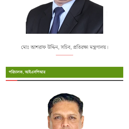
মোঃ আশরাফ উদ্দিন, সচিব, প্রতিরক্ষা মন্ত্রণালয়।
পরিচালক, আইএসপিআর