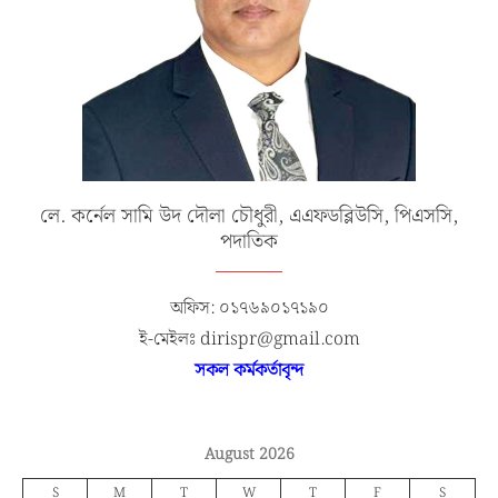
লে. কর্নেল সামি উদ দৌলা চৌধুরী, এএফডব্লিউসি, পিএসসি,
পদাতিক
অফিস: ০১৭৬৯০১৭১৯০
ই-মেইলঃ dirispr@gmail.com
সকল কর্মকর্তাবৃন্দ
August 2026
S
M
T
W
T
F
S