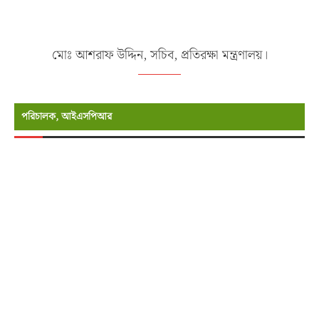
মোঃ আশরাফ উদ্দিন, সচিব, প্রতিরক্ষা মন্ত্রণালয়।
পরিচালক, আইএসপিআর