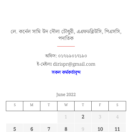
লে. কর্নেল সামি উদ দৌলা চৌধুরী, এএফডব্লিউসি, পিএসসি,
পদাতিক
অফিস: ০১৭৬৯০১৭১৯০
ই-মেইলঃ dirispr@gmail.com
সকল কর্মকর্তাবৃন্দ
June 2022
S
M
T
W
T
F
S
1
2
3
4
5
6
7
8
9
10
11