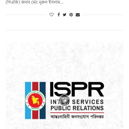
(সিএজি) জনাব মোঃ নূরুল ইসলাম…