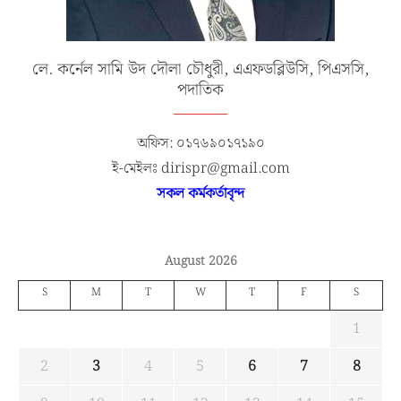
লে. কর্নেল সামি উদ দৌলা চৌধুরী, এএফডব্লিউসি, পিএসসি,
পদাতিক
অফিস: ০১৭৬৯০১৭১৯০
ই-মেইলঃ dirispr@gmail.com
সকল কর্মকর্তাবৃন্দ
August 2026
S
M
T
W
T
F
S
1
2
3
4
5
6
7
8