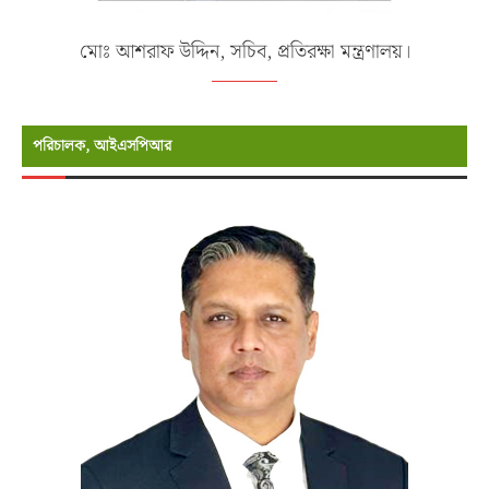
মোঃ আশরাফ উদ্দিন, সচিব, প্রতিরক্ষা মন্ত্রণালয়।
পরিচালক, আইএসপিআর