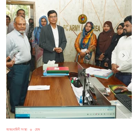
আন্তঃবাহিনী সংস্থা
হোম