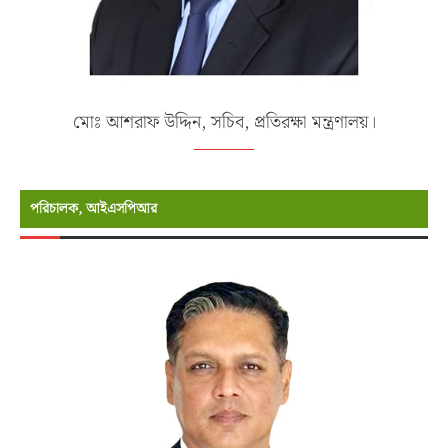
মোঃ আশরাফ উদ্দিন, সচিব, প্রতিরক্ষা মন্ত্রণালয়।
পরিচালক, আইএসপিআর