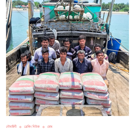
নৌবাহিনী
ব্রেকিং নিউজ
হোম