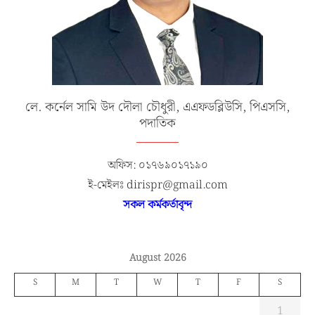
লে. কর্নেল সামি উদ দৌলা চৌধুরী, এএফডব্লিউসি, পিএসসি,
পদাতিক
অফিস: ০১৭৬৯০১৭১৯০
ই-মেইলঃ dirispr@gmail.com
সকল কর্মকর্তাবৃন্দ
August 2026
S
M
T
W
T
F
S
1