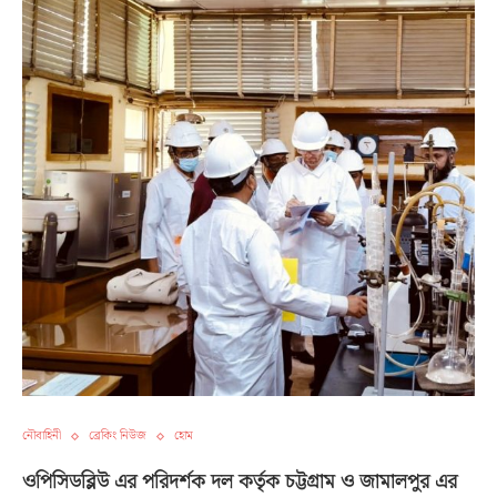
নৌবাহিনী
ব্রেকিং নিউজ
হোম
ওপিসিডব্লিউ এর পরিদর্শক দল কর্তৃক চট্টগ্রাম ও জামালপুর এর