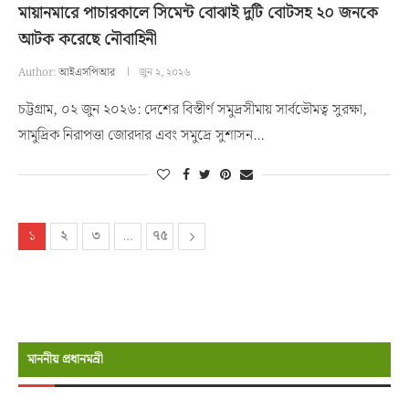
মায়ানমারে পাচারকালে সিমেন্ট বোঝাই দুটি বোটসহ ২০ জনকে
আটক করেছে নৌবাহিনী
Author:
আইএসপিআর
জুন ২, ২০২৬
চট্টগ্রাম, ০২ জুন ২০২৬: দেশের বিস্তীর্ণ সমুদ্রসীমায় সার্বভৌমত্ব সুরক্ষা,
সামুদ্রিক নিরাপত্তা জোরদার এবং সমুদ্রে সুশাসন…
১
২
৩
…
৭৫
মাননীয় প্রধানমন্রী