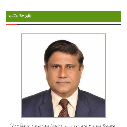
মাননীয় উপদেষ্টা
ব্রিগেডিয়ার জেনারেল (অব:) ড. এ কে এম শামছুল ইসলাম,