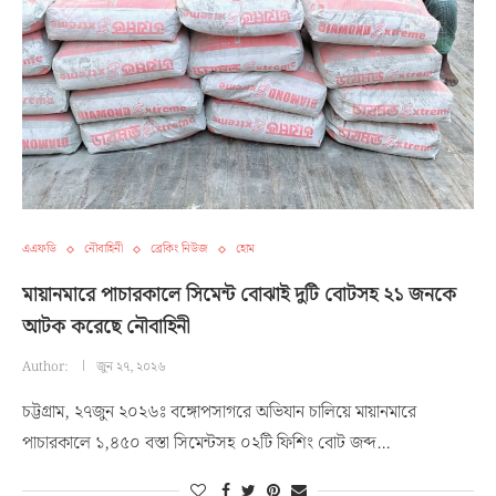
এএফডি
নৌবাহিনী
ব্রেকিং নিউজ
হোম
মায়ানমারে পাচারকালে সিমেন্ট বোঝাই দুটি বোটসহ ২১ জনকে
আটক করেছে নৌবাহিনী
Author:
জুন ২৭, ২০২৬
চট্টগ্রাম, ২৭জুন ২০২৬ঃ বঙ্গোপসাগরে অভিযান চালিয়ে মায়ানমারে
পাচারকালে ১,৪৫০ বস্তা সিমেন্টসহ ০২টি ফিশিং বোট জব্দ…