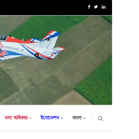
সেনাবাহিনী প্রধান কর্তৃক আর্মি ইন্টারন্যাশনাল ইসলামিক ইনস্টিটিউট (AIII
তথ্য অধিকার
ইনোভেশন
বাংলা