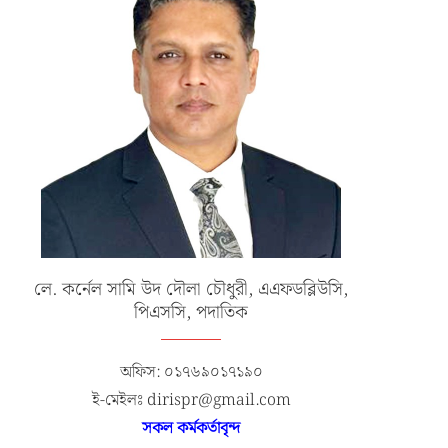
লে. কর্নেল সামি উদ দৌলা চৌধুরী, এএফডব্লিউসি,
পিএসসি, পদাতিক
অফিস: ০১৭৬৯০১৭১৯০
ই-মেইলঃ dirispr@gmail.com
সকল কর্মকর্তাবৃন্দ