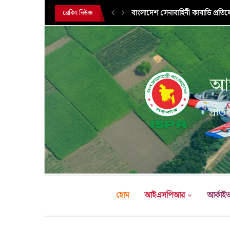
নিরাপদ অভিবাসন, সমৃদ্ধ অর্থনীতি ও
ব্রেকিং নিউজ
আন
প্রতির
হোম
আইএসপিআর
আর্কাই