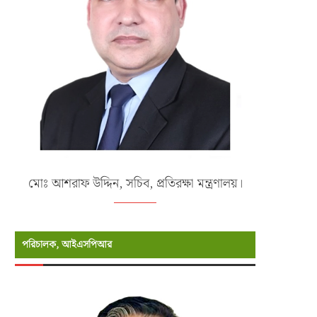
মোঃ আশরাফ উদ্দিন, সচিব, প্রতিরক্ষা মন্ত্রণালয়।
পরিচালক, আইএসপিআর