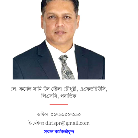
লে. কর্নেল সামি উদ দৌলা চৌধুরী, এএফডব্লিউসি,
পিএসসি, পদাতিক
অফিস: ০১৭৬৯০১৭১৯০
ই-মেইলঃ dirispr@gmail.com
সকল কর্মকর্তাবৃন্দ