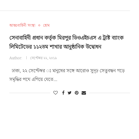
আন্তঃবাহিনী সংস্থা
হোম
সেনাবাহিনী প্রধান কর্তৃক মিরপুর ডিওএইচএস এ ট্রাষ্ট ব্যাংক
লিমিটেডের ১১২তম শাখার আনুষ্ঠানিক উদ্বোধন
Author:
সেপ্টেম্বর ২২, ২০১৯
ঢাকা, ২২ সেপ্টেম্বর ঃ মানুষের সঙ্গে আরোও সুদৃঢ় সেতুবন্ধন গড়ে
সমৃদ্ধির পথে এগিয়ে যেতে…