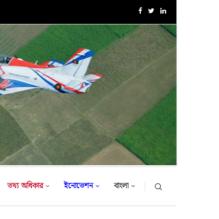
১৮-তম নৌবাহিনী প্রধান হিসেবে নিয়োগ পেলেন রিয়ার এডমিরাল...
তথ্য অধিকার
ইনোভেশন
বাংলা