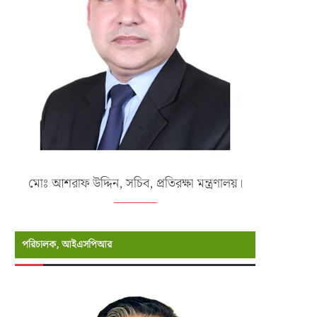
মোঃ আশরাফ উদ্দিন, সচিব, প্রতিরক্ষা মন্ত্রণালয়।
পরিচালক, আইএসপিআর