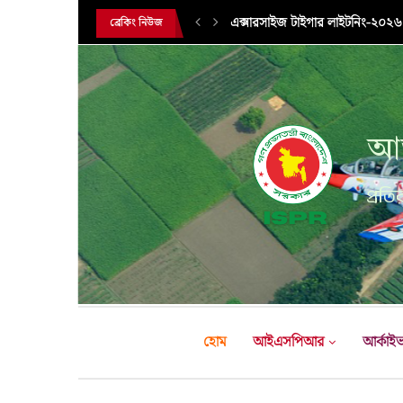
এক্সারসাইজ টাইগার লাইটনিং-২০২৬ এ
ব্রেকিং নিউজ
আন
প্রতির
হোম
আইএসপিআর
আর্কাই