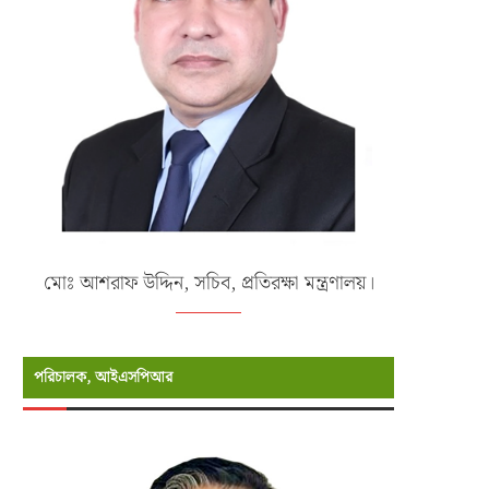
মোঃ আশরাফ উদ্দিন, সচিব, প্রতিরক্ষা মন্ত্রণালয়।
পরিচালক, আইএসপিআর