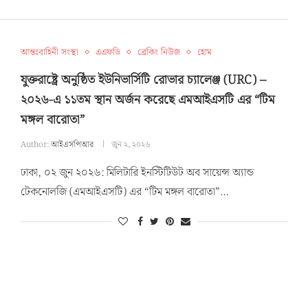
আন্তঃবাহিনী সংস্থা
এএফডি
ব্রেকিং নিউজ
হোম
যুক্তরাষ্ট্রে অনুষ্ঠিত ইউনিভার্সিটি রোভার চ্যালেঞ্জ (URC) –
২০২৬-এ ১১তম স্থান অর্জন করেছে এমআইএসটি এর “টিম
মঙ্গল বারোতা”
Author:
আইএসপিআর
জুন ২, ২০২৬
ঢাকা, ০২ জুন ২০২৬: মিলিটারি ইনস্টিটিউট অব সায়েন্স অ্যান্ড
টেকনোলজি (এমআইএসটি) এর “টিম মঙ্গল বারোতা”…