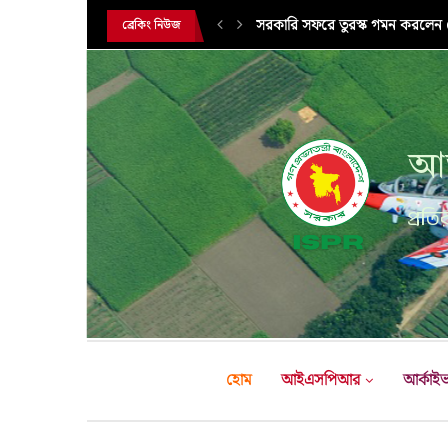
এক্সারসাইজ টাইগার লাইটনিং-২০২৬ এ
ব্রেকিং নিউজ
আন
প্রতির
হোম
আইএসপিআর
আর্কাই