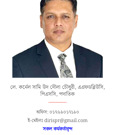
লে. কর্নেল সামি উদ দৌলা চৌধুরী, এএফডব্লিউসি,
পিএসসি, পদাতিক
অফিস: ০১৭৬৯০১৭১৯০
ই-মেইলঃ dirispr@gmail.com
সকল কর্মকর্তাবৃন্দ