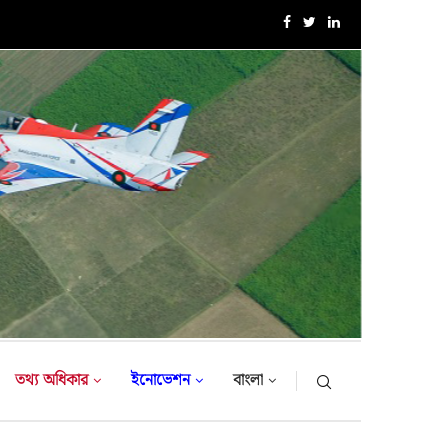
১৮-তম নৌবাহিনী প্রধান হিসেবে নিয়োগ পেলেন রিয়ার এডমিরাল...
তথ্য অধিকার
ইনোভেশন
বাংলা