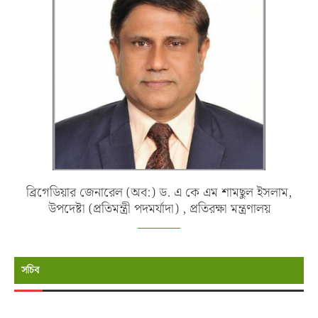
ব্রিগেডিয়ার জেনারেল (অব:) ড. এ কে এম শামছুল ইসলাম,
উপদেষ্টা (প্রতিমন্ত্রী পদমর্যাদা) , প্রতিরক্ষা মন্ত্রণালয়
সচিব