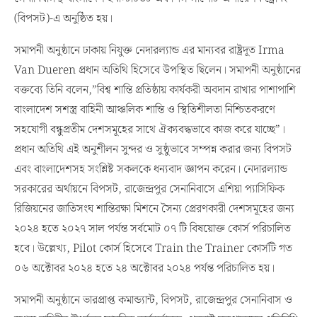
(বিপসট)-এ অনুষ্ঠিত হয়।
সমাপনী অনুষ্ঠানে ঢাকায় নিযুক্ত নেদারল্যান্ড এর মান্যবর রাষ্ট্রদূত Irma
Van Dueren প্রধান অতিথি হিসেবে উপস্থিত ছিলেন। সমাপনী অনুষ্ঠানের
বক্তব্যে তিনি বলেন,”বিশ্ব শান্তি প্রতিষ্ঠায় কার্যকরী অবদান রাখার পাশাপাশি
বাংলাদেশ সশস্ত্র বাহিনী আঞ্চলিক শান্তি ও স্থিতিশীলতা নিশ্চিতকরণে
সহযোগী বন্ধুপ্রতীম দেশসমূহের সাথে ঐক্যবদ্ধভাবে কাজ করে যাচ্ছে”।
প্রধান অতিথি এই অনুশীলন সুন্দর ও সুষ্ঠুভাবে সম্পন্ন করার জন্য বিপসট
এবং বাংলাদেশসহ সংশ্লিষ্ট সকলকে ধন্যবাদ জ্ঞাপন করেন। নেদারল্যান্ড
সরকারের অর্থায়নে বিপসট, রাজেন্দ্রপুর সেনানিবাসে এশিয়া প্যাসিফিক
রিজিয়নের জাতিসংঘ শান্তিরক্ষা মিশনে সৈন্য প্রেরণকারী দেশসমূহের জন্য
২০২৪ হতে ২০২৭ সাল পর্যন্ত সর্বমোট ০৭ টি বিষয়োক্ত কোর্স পরিচালিত
হবে। উল্লেখ্য, Pilot কোর্স হিসেবে Train the Trainer কোর্সটি গত
০৬ অক্টোবর ২০২৪ হতে ২৪ অক্টোবর ২০২৪ পর্যন্ত পরিচালিত হয়।
সমাপনী অনুষ্ঠানে ভারপ্রাপ্ত কমান্ড্যান্ট, বিপসট, রাজেন্দ্রপুর সেনানিবাস ও