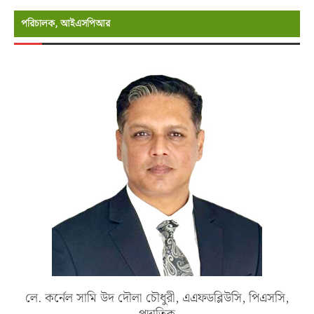
পরিচালক, আইএসপিআর
লে. কর্নেল সামি উদ দৌলা চৌধুরী, এএফডব্লিউসি, পিএসসি,