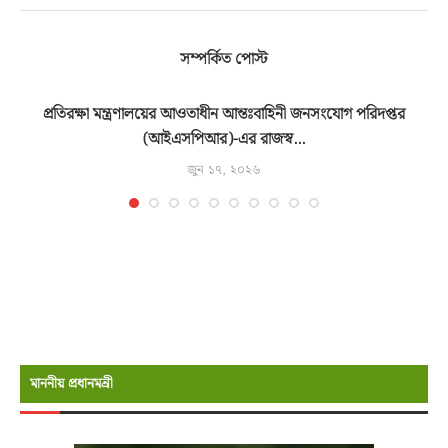
সম্পর্কিত পোস্ট
্ত
প্রতিরক্ষা মন্ত্রণালয়ের আওতাধীন আন্তঃবাহিনী জনসংযোগ পরিদপ্তর
(আইএসপিআর)-এর রাজস্ব...
জুন ১৭, ২০২৬
মাননীয় প্রধানমন্রী