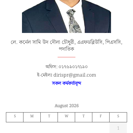
লে. কর্নেল সামি উদ দৌলা চৌধুরী, এএফডব্লিউসি, পিএসসি,
পদাতিক
অফিস: ০১৭৬৯০১৭১৯০
ই-মেইলঃ dirispr@gmail.com
সকল কর্মকর্তাবৃন্দ
August 2026
S
M
T
W
T
F
S
1