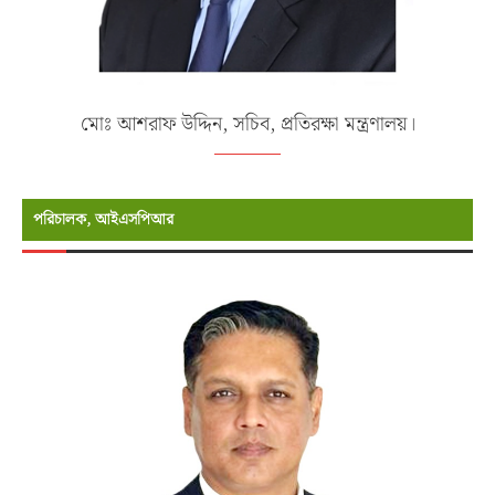
মোঃ আশরাফ উদ্দিন, সচিব, প্রতিরক্ষা মন্ত্রণালয়।
পরিচালক, আইএসপিআর