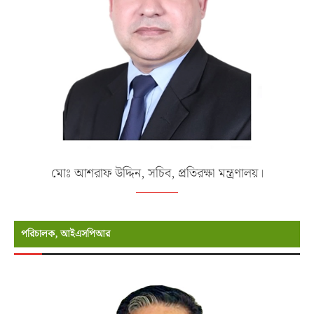
মোঃ আশরাফ উদ্দিন, সচিব, প্রতিরক্ষা মন্ত্রণালয়।
পরিচালক, আইএসপিআর