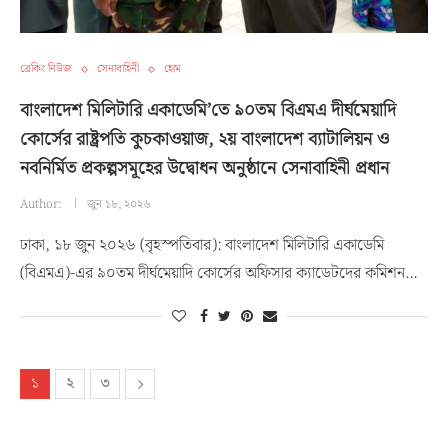
ব্রেকিং নিউজ
সেনাবাহিনী
হোম
বাংলাদেশ মিলিটারি একাডেমি’তে ৯০তম বিএমএ দীর্ঘমেয়াদি
কোর্সের রাষ্ট্রপতি কুচকাওয়াজ, ২য় বাংলাদেশ ব্যাটালিয়ন ও
নবনির্মিত প্রকল্পসমূহের উদ্বোধন অনুষ্ঠানে সেনাবাহিনী প্রধান
Author:
জুন ১৮, ২০২৬
ঢাকা, ১৮ জুন ২০২৬ (বৃহস্পতিবার): বাংলাদেশ মিলিটারি একাডেমি
(বিএমএ)-এর ৯০তম দীর্ঘমেয়াদি কোর্সের অফিসার ক্যাডেটদের কমিশন…
১
২
৩