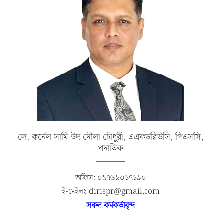
লে. কর্নেল সামি উদ দৌলা চৌধুরী, এএফডব্লিউসি, পিএসসি,
পদাতিক
অফিস: ০১৭৬৯০১৭১৯০
ই-মেইলঃ dirispr@gmail.com
সকল কর্মকর্তাবৃন্দ