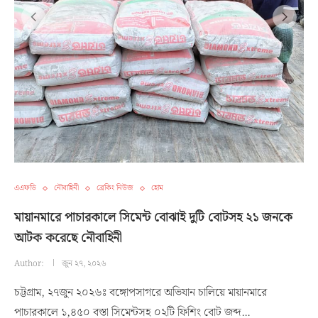
এএফডি
নৌবাহিনী
ব্রেকিং নিউজ
হোম
মায়ানমারে পাচারকালে সিমেন্ট বোঝাই দুটি বোটসহ ২১ জনকে
আটক করেছে নৌবাহিনী
Author:
জুন ২৭, ২০২৬
চট্টগ্রাম, ২৭জুন ২০২৬ঃ বঙ্গোপসাগরে অভিযান চালিয়ে মায়ানমারে
পাচারকালে ১,৪৫০ বস্তা সিমেন্টসহ ০২টি ফিশিং বোট জব্দ…