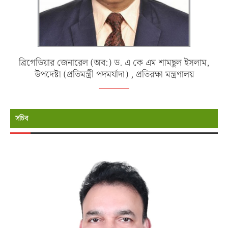
ব্রিগেডিয়ার জেনারেল (অব:) ড. এ কে এম শামছুল ইসলাম,
উপদেষ্টা (প্রতিমন্ত্রী পদমর্যাদা) , প্রতিরক্ষা মন্ত্রণালয়
সচিব