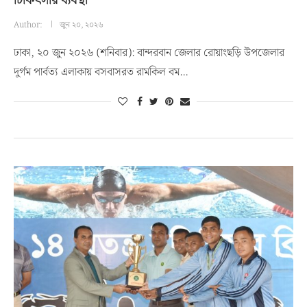
চিকিৎসার ব্যবস্থা
Author:
জুন ২০, ২০২৬
ঢাকা, ২০ জুন ২০২৬ (শনিবার): বান্দরবান জেলার রোয়াংছড়ি উপজেলার
দুর্গম পার্বত্য এলাকায় বসবাসরত রামকিল বম…