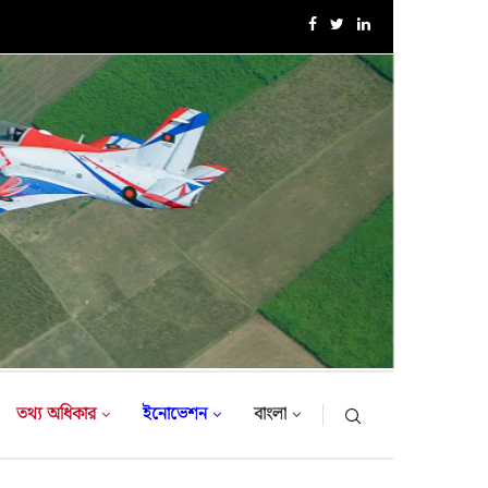
এক্সারসাইজ টাইগার লাইটনিং-২০২৬ এর উদ্বোধনী অনুষ্ঠান
তথ্য অধিকার
ইনোভেশন
বাংলা