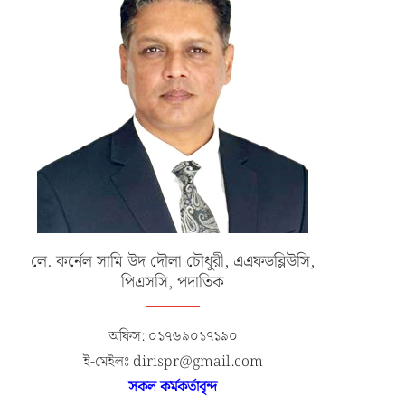
লে. কর্নেল সামি উদ দৌলা চৌধুরী, এএফডব্লিউসি,
পিএসসি, পদাতিক
অফিস: ০১৭৬৯০১৭১৯০
ই-মেইলঃ dirispr@gmail.com
সকল কর্মকর্তাবৃন্দ