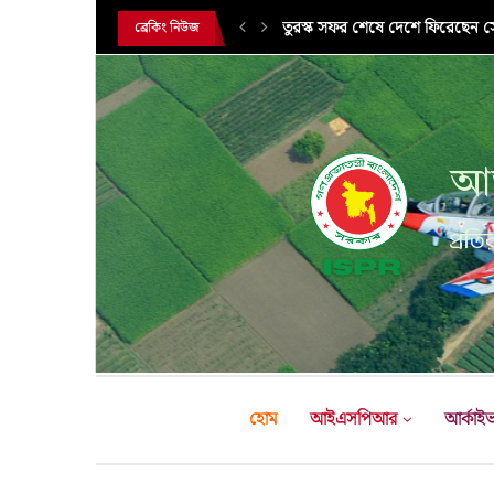
সরকারি সফরে তুরস্ক গমন করলেন সে
ব্রেকিং নিউজ
আন
প্রতির
হোম
আইএসপিআর
আর্কাই