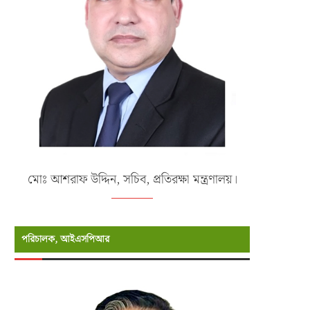
মোঃ আশরাফ উদ্দিন, সচিব, প্রতিরক্ষা মন্ত্রণালয়।
পরিচালক, আইএসপিআর