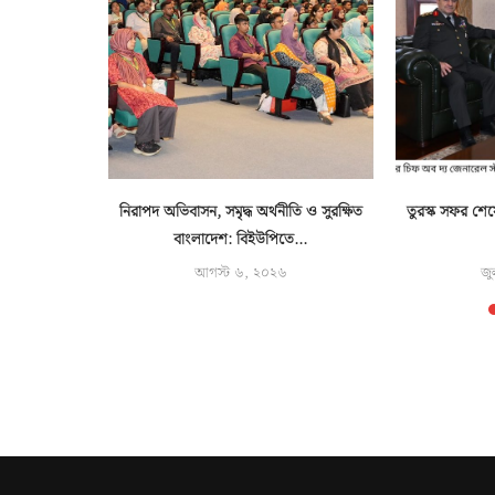
 সহায়তায়
নিরাপদ অভিবাসন, সমৃদ্ধ অর্থনীতি ও সুরক্ষিত
তুরস্ক সফর শেষ
িনী
বাংলাদেশ: বিইউপিতে...
৬
আগস্ট ৬, ২০২৬
জু