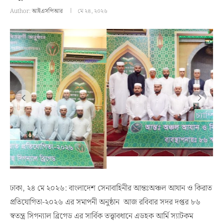
Author:
আইএসপিআর
মে ২৪, ২০২৬
ঢাকা, ২৪ মে ২০২৬: বাংলাদেশ সেনাবাহিনীর আন্তঃঅঞ্চল আযান ও কিরাত
প্রতিযোগিতা-২০২৬ এর সমাপনী অনুষ্ঠান আজ রবিবার সদর দপ্তর ৮৬
স্বতন্ত্র সিগন্যাল ব্রিগেড এর সার্বিক তত্ত্বাবধানে এডহক আর্মি স্যাটকম
ইউনিট এর ব্যবস্থাপনায় ঢাকা সেনানিবাসস্থ সিগন্যাল মসজিদে অনুষ্ঠিত হয়।