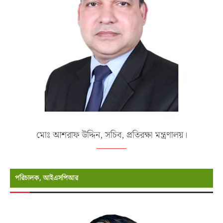
মোঃ আশরাফ উদ্দিন, সচিব, প্রতিরক্ষা মন্ত্রণালয়।
পরিচালক, আইএসপিআর