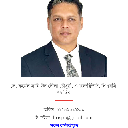
লে. কর্নেল সামি উদ দৌলা চৌধুরী, এএফডব্লিউসি, পিএসসি,
পদাতিক
অফিস: ০১৭৬৯০১৭১৯০
ই-মেইলঃ dirispr@gmail.com
সকল কর্মকর্তাবৃন্দ