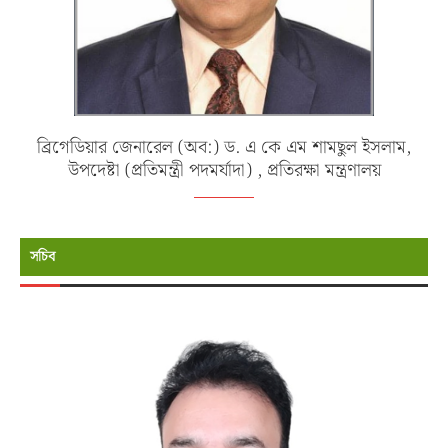
ব্রিগেডিয়ার জেনারেল (অব:) ড. এ কে এম শামছুল ইসলাম,
উপদেষ্টা (প্রতিমন্ত্রী পদমর্যাদা) , প্রতিরক্ষা মন্ত্রণালয়
সচিব