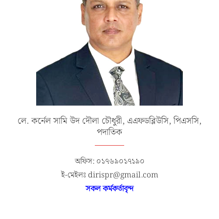
লে. কর্নেল সামি উদ দৌলা চৌধুরী, এএফডব্লিউসি, পিএসসি,
পদাতিক
অফিস: ০১৭৬৯০১৭১৯০
ই-মেইলঃ dirispr@gmail.com
সকল কর্মকর্তাবৃন্দ