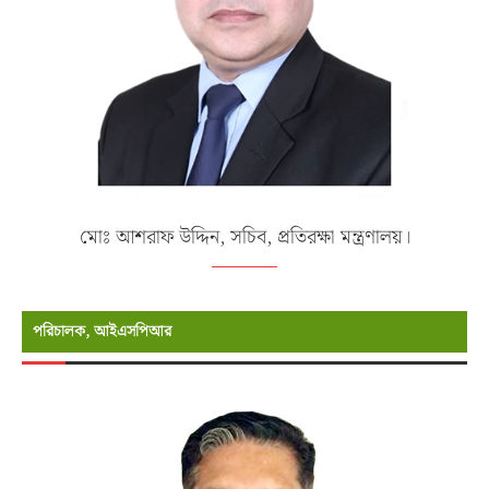
মোঃ আশরাফ উদ্দিন, সচিব, প্রতিরক্ষা মন্ত্রণালয়।
পরিচালক, আইএসপিআর