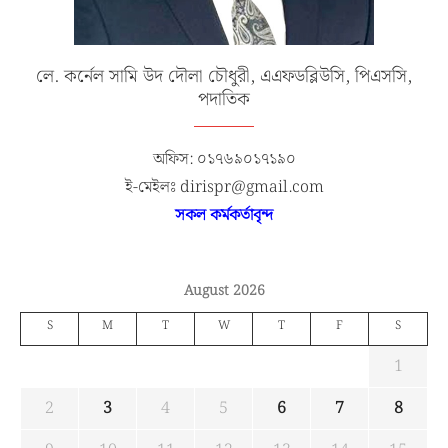
লে. কর্নেল সামি উদ দৌলা চৌধুরী, এএফডব্লিউসি, পিএসসি,
পদাতিক
অফিস: ০১৭৬৯০১৭১৯০
ই-মেইলঃ dirispr@gmail.com
সকল কর্মকর্তাবৃন্দ
August 2026
S
M
T
W
T
F
S
1
2
3
4
5
6
7
8