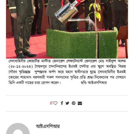
0
আইএসপিআর