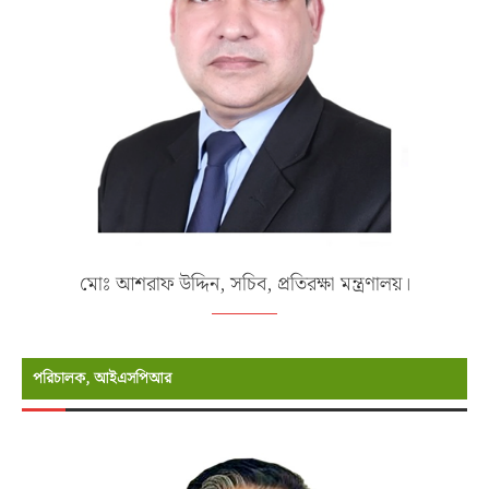
মোঃ আশরাফ উদ্দিন, সচিব, প্রতিরক্ষা মন্ত্রণালয়।
পরিচালক, আইএসপিআর