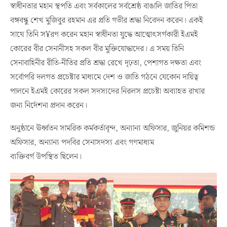
স্বাধীনতার মহান স্থপতি এবং সর্বকালের সর্বশ্রেষ্ঠ বাঙালি জাতির পিতা
বঙ্গবন্ধু শেখ মুজিবুর রহমান এর প্রতি গভীর শ্রদ্ধা নিবেদন করেন। একই
সাথে তিনি স¥রণ করেন মহান স্বাধীনতা যুদ্ধে আত্মোৎসর্গকারী ইএমই
কোরের বীর সেনানীসহ সকল বীর মুক্তিযোদ্ধাদের। এ সময় তিনি
সেনাবাহিনীর রীতি-নীতির প্রতি শ্রদ্ধা রেখে দৃঢ়তা, পেশাগত দক্ষতা এবং
সর্বোপরি দলগত প্রচেষ্টার মাধ্যমে দেশ ও জাতি গঠনে যেকোন দায়িত্ব
পালনে ইএমই কোরের সকল সদস্যদের নিরলস প্রচেষ্টা অব্যাহত রাখার
জন্য নির্দেশনা প্রদান করেন।
অনুষ্ঠানে ঊর্ধ্বতন সামরিক কর্মকর্তাবৃন্দ, অন্যান্য অফিসার, জুনিয়র কমিশন্ড
অফিসার, অন্যান্য পদবির সেনাসদস্য এবং গণমাধ্যম
ব্যক্তিবর্গ উপস্থিত ছিলেন।