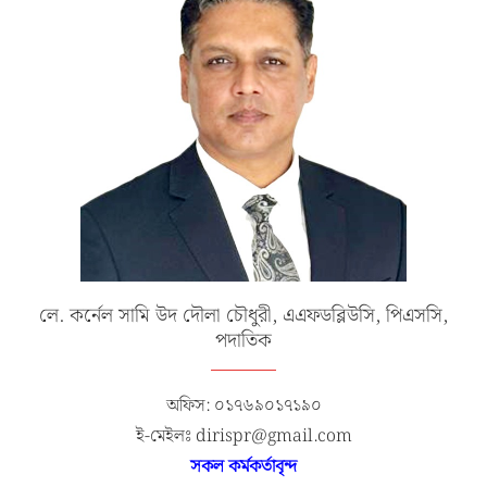
লে. কর্নেল সামি উদ দৌলা চৌধুরী, এএফডব্লিউসি, পিএসসি,
পদাতিক
অফিস: ০১৭৬৯০১৭১৯০
ই-মেইলঃ dirispr@gmail.com
সকল কর্মকর্তাবৃন্দ