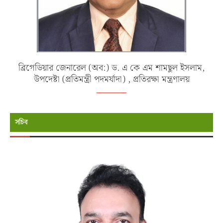
ব্রিগেডিয়ার জেনারেল (অব:) ড. এ কে এম শামছুল ইসলাম,
উপদেষ্টা (প্রতিমন্ত্রী পদমর্যাদা) , প্রতিরক্ষা মন্ত্রণালয়
সচিব