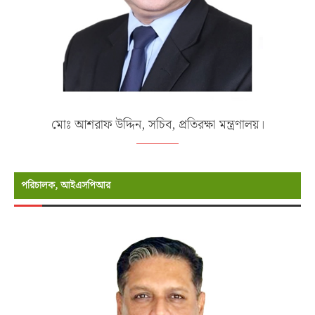
মোঃ আশরাফ উদ্দিন, সচিব, প্রতিরক্ষা মন্ত্রণালয়।
পরিচালক, আইএসপিআর