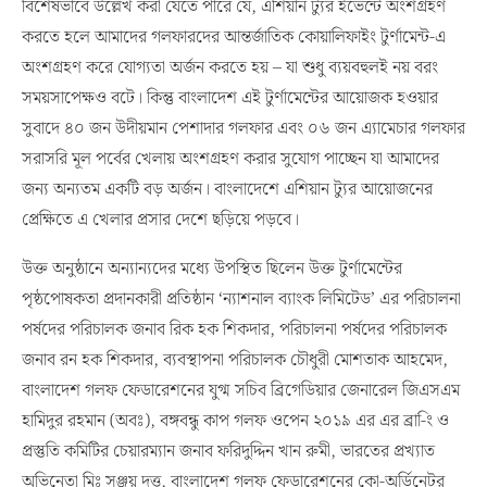
বিশেষভাবে উল্লেখ করা যেতে পারে যে, এশিয়ান ট্যুর ইভেন্টে অংশগ্রহণ
করতে হলে আমাদের গলফারদের আন্তর্জাতিক কোয়ালিফাইং টুর্ণামেন্ট-এ
অংশগ্রহণ করে যোগ্যতা অর্জন করতে হয় – যা শুধু ব্যয়বহুলই নয় বরং
সময়সাপেক্ষও বটে। কিন্তু বাংলাদেশ এই টুর্ণামেন্টের আয়োজক হওয়ার
সুবাদে ৪০ জন উদীয়মান পেশাদার গলফার এবং ০৬ জন এ্যামেচার গলফার
সরাসরি মূল পর্বের খেলায় অংশগ্রহণ করার সুযোগ পাচ্ছেন যা আমাদের
জন্য অন্যতম একটি বড় অর্জন। বাংলাদেশে এশিয়ান ট্যুর আয়োজনের
প্রেক্ষিতে এ খেলার প্রসার দেশে ছড়িয়ে পড়বে।
উক্ত অনুষ্ঠানে অন্যান্যদের মধ্যে উপস্থিত ছিলেন উক্ত টুর্ণামেন্টের
পৃষ্ঠপোষকতা প্রদানকারী প্রতিষ্ঠান ‘ন্যাশনাল ব্যাংক লিমিটেড’ এর পরিচালনা
পর্ষদের পরিচালক জনাব রিক হক শিকদার, পরিচালনা পর্ষদের পরিচালক
জনাব রন হক শিকদার, ব্যবস্থাপনা পরিচালক চৌধুরী মোশতাক আহমেদ,
বাংলাদেশ গলফ ফেডারেশনের যুগ্ম সচিব ব্রিগেডিয়ার জেনারেল জিএসএম
হামিদুর রহমান (অবঃ), বঙ্গবন্ধু কাপ গলফ ওপেন ২০১৯ এর এর ব্রা-িং ও
প্রস্তুতি কমিটির চেয়ারম্যান জনাব ফরিদুদ্দিন খান রুমী, ভারতের প্রখ্যাত
অভিনেতা মিঃ সঞ্জয় দত্ত, বাংলাদেশ গলফ ফেডারেশনের কো-অর্ডিনেটর