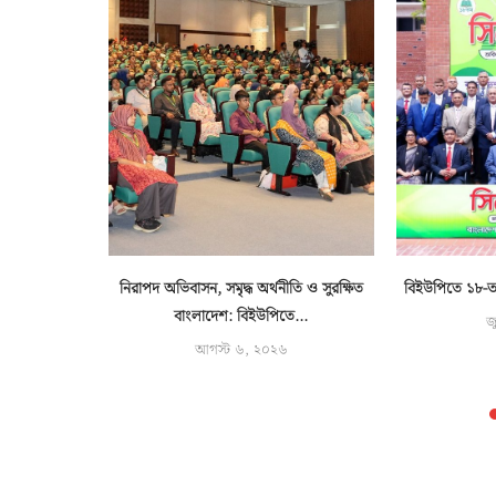
পস্টোন কোর্স
নিরাপদ অভিবাসন, সমৃদ্ধ অর্থনীতি ও সুরক্ষিত
বিইউপিতে ১৮-তম 
ত
বাংলাদেশ: বিইউপিতে...
জ
৬
আগস্ট ৬, ২০২৬