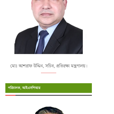
মোঃ আশরাফ উদ্দিন, সচিব, প্রতিরক্ষা মন্ত্রণালয়।
পরিচালক, আইএসপিআর