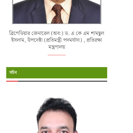
ব্রিগেডিয়ার জেনারেল (অব:) ড. এ কে এম শামছুল
ইসলাম, উপদেষ্টা (প্রতিমন্ত্রী পদমর্যাদা) , প্রতিরক্ষা
মন্ত্রণালয়
সচিব
বাংলাদেশ ফর্মুলা স্টুডেন্ট অ্যান্ড অটোমোটিভ
নতুনদের বরণে এমআইএসটি-তে উদযাপি
ইঞ্জিনিয়ারিং সামিট...
‘ফ্রেশার্স ডে ২০২৬′
জুন ২৫, ২০২৬
জুন ১৬, ২০২৬