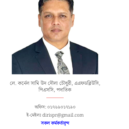
লে. কর্নেল সামি উদ দৌলা চৌধুরী, এএফডব্লিউসি,
পিএসসি, পদাতিক
অফিস: ০১৭৬৯০১৭১৯০
ই-মেইলঃ dirispr@gmail.com
সকল কর্মকর্তাবৃন্দ