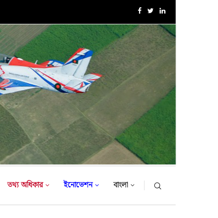
এক্সারসাইজ টাইগার লাইটনিং-২০২৬ এর উদ্বোধনী অনুষ্ঠান
তথ্য অধিকার
ইনোভেশন
বাংলা