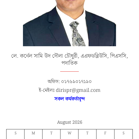
লে. কর্নেল সামি উদ দৌলা চৌধুরী, এএফডব্লিউসি, পিএসসি,
পদাতিক
অফিস: ০১৭৬৯০১৭১৯০
ই-মেইলঃ dirispr@gmail.com
সকল কর্মকর্তাবৃন্দ
August 2026
S
M
T
W
T
F
S