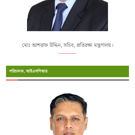
মোঃ আশরাফ উদ্দিন, সচিব, প্রতিরক্ষা মন্ত্রণালয়।
পরিচালক, আইএসপিআর