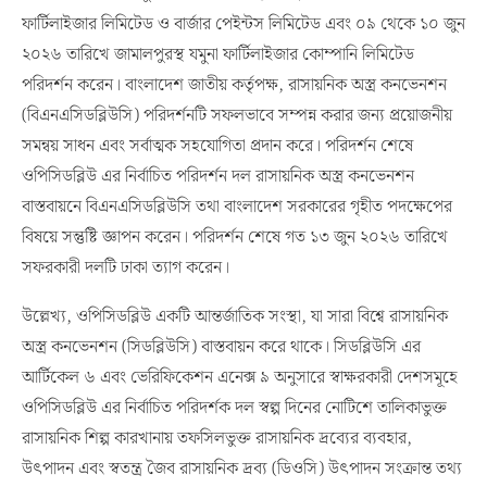
ফার্টিলাইজার লিমিটেড ও বার্জার পেইন্টস লিমিটেড এবং ০৯ থেকে ১০ জুন
২০২৬ তারিখে জামালপুরস্থ যমুনা ফার্টিলাইজার কোম্পানি লিমিটেড
পরিদর্শন করেন। বাংলাদেশ জাতীয় কর্তৃপক্ষ, রাসায়নিক অস্ত্র কনভেনশন
(বিএনএসিডব্লিউসি) পরিদর্শনটি সফলভাবে সম্পন্ন করার জন্য প্রয়োজনীয়
সমন্বয় সাধন এবং সর্বাত্মক সহযোগিতা প্রদান করে। পরিদর্শন শেষে
ওপিসিডব্লিউ এর নির্বাচিত পরিদর্শন দল রাসায়নিক অস্ত্র কনভেনশন
বাস্তবায়নে বিএনএসিডব্লিউসি তথা বাংলাদেশ সরকারের গৃহীত পদক্ষেপের
বিষয়ে সন্তুষ্টি জ্ঞাপন করেন। পরিদর্শন শেষে গত ১৩ জুন ২০২৬ তারিখে
সফরকারী দলটি ঢাকা ত্যাগ করেন।
উল্লেখ্য, ওপিসিডব্লিউ একটি আন্তর্জাতিক সংস্থা, যা সারা বিশ্বে রাসায়নিক
অস্ত্র কনভেনশন (সিডব্লিউসি) বাস্তবায়ন করে থাকে। সিডব্লিউসি এর
আর্টিকেল ৬ এবং ভেরিফিকেশন এনেক্স ৯ অনুসারে স্বাক্ষরকারী দেশসমূহে
ওপিসিডব্লিউ এর নির্বাচিত পরিদর্শক দল স্বল্প দিনের নোটিশে তালিকাভুক্ত
রাসায়নিক শিল্প কারখানায় তফসিলভুক্ত রাসায়নিক দ্রব্যের ব্যবহার,
উৎপাদন এবং স্বতন্ত্র জৈব রাসায়নিক দ্রব্য (ডিওসি) উৎপাদন সংক্রান্ত তথ্য