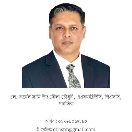
লে. কর্নেল সামি উদ দৌলা চৌধুরী, এএফডব্লিউসি, পিএসসি,
পদাতিক
অফিস: ০১৭৬৯০১৭১৯০
ই-মেইলঃ dirispr@gmail.com