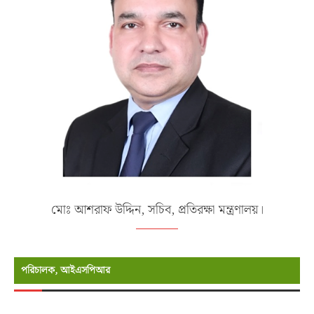
মোঃ আশরাফ উদ্দিন, সচিব, প্রতিরক্ষা মন্ত্রণালয়।
পরিচালক, আইএসপিআর