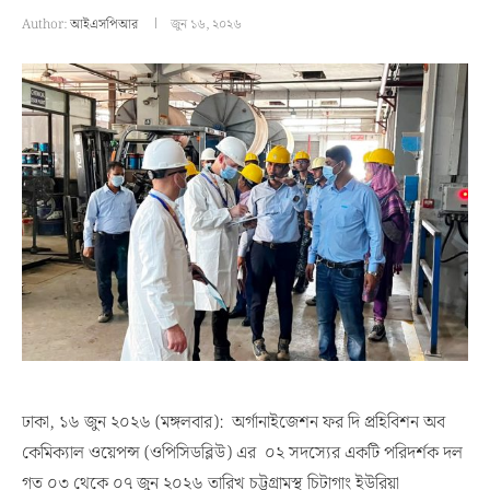
Author:
আইএসপিআর
জুন ১৬, ২০২৬
ঢাকা, ১৬ জুন ২০২৬ (মঙ্গলবার): অর্গানাইজেশন ফর দি প্রহিবিশন অব
কেমিক্যাল ওয়েপন্স (ওপিসিডব্লিউ) এর ০২ সদস্যের একটি পরিদর্শক দল
গত ০৩ থেকে ০৭ জুন ২০২৬ তারিখ চট্টগ্রামস্থ চিটাগাং ইউরিয়া