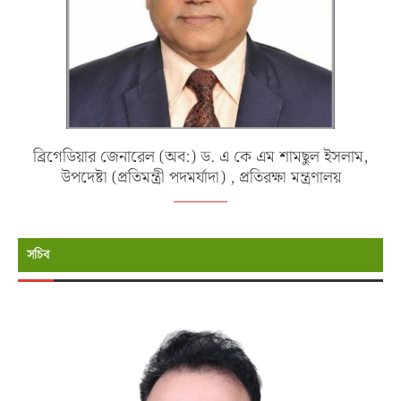
ব্রিগেডিয়ার জেনারেল (অব:) ড. এ কে এম শামছুল ইসলাম,
উপদেষ্টা (প্রতিমন্ত্রী পদমর্যাদা) , প্রতিরক্ষা মন্ত্রণালয়
সচিব