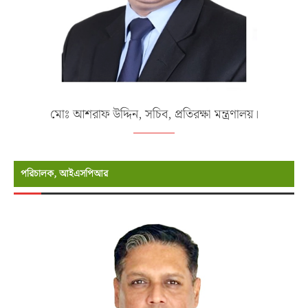
মোঃ আশরাফ উদ্দিন, সচিব, প্রতিরক্ষা মন্ত্রণালয়।
পরিচালক, আইএসপিআর