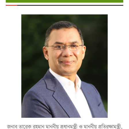
জনাব তারেক রহমান মাননীয় প্রধানমন্ত্রী ও মাননীয় প্রতিরক্ষামন্ত্রী,