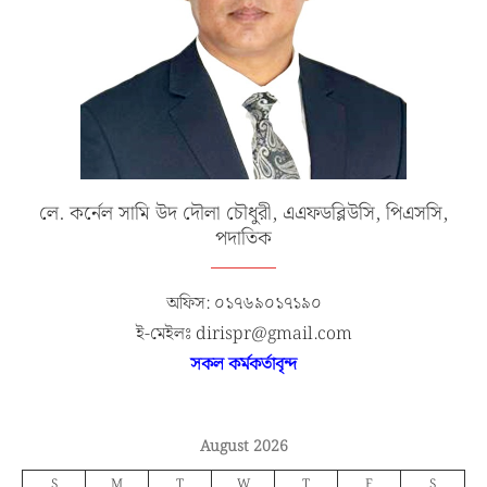
লে. কর্নেল সামি উদ দৌলা চৌধুরী, এএফডব্লিউসি, পিএসসি,
পদাতিক
অফিস: ০১৭৬৯০১৭১৯০
ই-মেইলঃ dirispr@gmail.com
সকল কর্মকর্তাবৃন্দ
August 2026
S
M
T
W
T
F
S