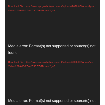
Download File: https://www.ispr.gov.bd/wp-content/uploads/2020/03/WhatsApp-
Video-2020-03-27-at-7.55.56-PM.mp4?_=2
Video
Media error: Format(s) not supported or source(s) not
Player
found
Download File: https://www.ispr.gov.bd/wp-content/uploads/2020/03/WhatsApp-
Video-2020-03-27-at-7.55.57-PM.mp4?_=3
Video
Media error: Format(s) not supported or source(s) not