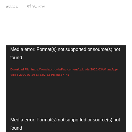
Author:
মার্চ ২৭, ২০২০
Video
Media error: Format(s) not supported or source(s) not
Player
found
Download File: https://www.ispr.gov.bd/wp-content/uploads/2020/03/WhatsApp-
Video-2020-03-26-at-8.52.32-PM.mp4?_=1
Video
Media error: Format(s) not supported or source(s) not
Player
found