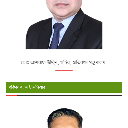
মোঃ আশরাফ উদ্দিন, সচিব, প্রতিরক্ষা মন্ত্রণালয়।
পরিচালক, আইএসপিআর