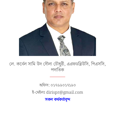
লে. কর্নেল সামি উদ দৌলা চৌধুরী, এএফডব্লিউসি, পিএসসি,
পদাতিক
অফিস: ০১৭৬৯০১৭১৯০
ই-মেইলঃ dirispr@gmail.com
সকল কর্মকর্তাবৃন্দ