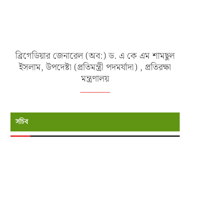
বাংলাদেশ সেনাবাহিনীর বৃক্ষরোপণ অভিযান
চট্টগ্রামে বন্যাকবলিত এলাকায় সেনাবাহ
২০২৬ এর উদ্বোধন করলেন...
মানবিক সহায়তা কার্যক্রম
জুলাই ১৬, ২০২৬
জুলাই ১১, ২০২৬
মোঃ আশরাফ উদ্দিন, সচিব, প্রতিরক্ষা মন্ত্রণালয়।