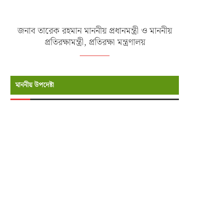
ব্রিগেডিয়ার জেনারেল (অব:) ড. এ কে এম শামছুল
ইসলাম, উপদেষ্টা (প্রতিমন্ত্রী পদমর্যাদা) , প্রতিরক্ষা
মন্ত্রণালয়
সচিব