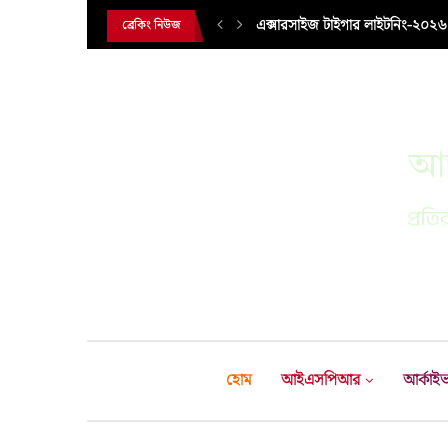
এক্সারসাইজ টাইগার লাইটনিং-২০২৬ এ
ব্রেকিং নিউজ
আন
প্রতির
হোম
আইএসপিআর
আর্কাই