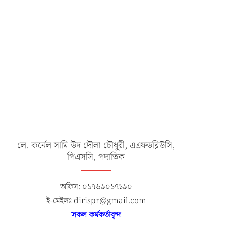
লে. কর্নেল সামি উদ দৌলা চৌধুরী, এএফডব্লিউসি,
পিএসসি, পদাতিক
অফিস: ০১৭৬৯০১৭১৯০
ই-মেইলঃ dirispr@gmail.com
সকল কর্মকর্তাবৃন্দ
August 2026
S
M
T
W
T
F
S
1
2
3
4
5
6
7
8
9
10
11
12
13
14
15
16
17
18
19
20
21
22