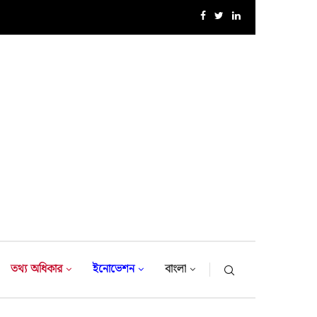
১৮-তম নৌবাহিনী প্রধান হিসেবে নিয়োগ পেলেন রিয়ার এডমিরাল...
তথ্য অধিকার
ইনোভেশন
বাংলা