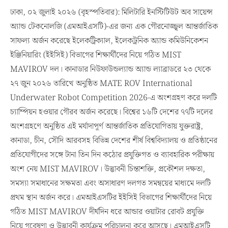
ঢাকা, ০২ জুলাই ২০২৬ (বৃহস্পতিবার): মিলিটারি ইনস্টিটিউট অব সায়েন্স
অ্যান্ড টেকনোলজি (এমআইএসটি)-এর জন্য এক গৌরনোজ্জ্বল আন্তর্জাতিক
সাফল্য অর্জন করেছে ইলেকট্রিক্যাল, ইলেকট্রনিক অ্যান্ড কমিউনিকেশন
ইঞ্জিনিয়ারিং (ইইসিই) বিভাগের শিক্ষার্থীদের নিয়ে গঠিত MIST
MAVIROV দল। কানাডার নিউফাউন্ডল্যান্ড অ্যান্ড ল্যাব্রাডরে ২৩ থেকে
২৭ জুন ২০২৬ তারিখে অনুষ্ঠিত MATE ROV International
Underwater Robot Competition 2026-এ অংশগ্রহণ করে দলটি
চ্যাম্পিয়ন হওয়ার গৌরব অর্জন করেছে। বিশ্বের ১৬টি দেশের ৭৭টি দলের
অংশগ্রহণে অনুষ্ঠিত এই মর্যাদাপূর্ণ আন্তর্জাতিক প্রতিযোগিতায় যুক্তরাষ্ট্র,
কানাডা, চীন, সৌদি আরবসহ বিভিন্ন দেশের শীর্ষ বিশ্ববিদ্যালয় ও প্রতিষ্ঠানের
প্রতিযোগীদের সঙ্গে টানা তিন দিন কঠোর প্রযুক্তিগত ও ব্যাবহারিক পরীক্ষায়
অংশ নেয় MIST MAVIROV। উদ্ভাবনী চিন্তাশক্তি, প্রকৌশল দক্ষতা,
সমস্যা সমাধানের সক্ষমতা এবং অসাধারণ দলগত সমন্বয়ের মাধ্যমে দলটি
প্রথম স্থান অর্জন করে। এমআইএসটির ইইসিই বিভাগের শিক্ষার্থীদের নিয়ে
গঠিত MIST MAVIROV দীর্ঘদিন ধরে আন্ডার ওয়াটার রোবট প্রযুক্তি
নিয়ে গবেষণা ও উদ্ভাবনী কার্যক্রম পরিচালনা করে আসছে। এমআইএসটি