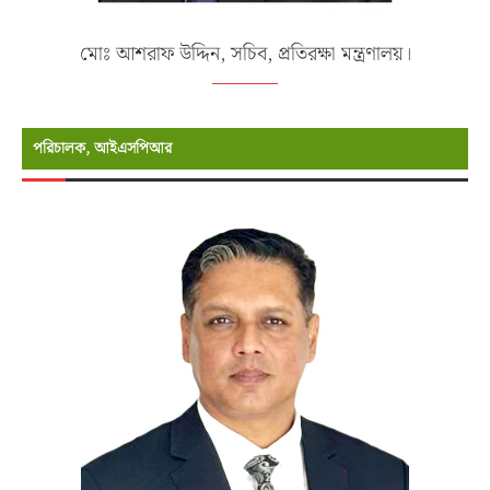
মোঃ আশরাফ উদ্দিন, সচিব, প্রতিরক্ষা মন্ত্রণালয়।
পরিচালক, আইএসপিআর