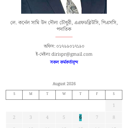
লে. কর্নেল সামি উদ দৌলা চৌধুরী, এএফডব্লিউসি, পিএসসি,
পদাতিক
অফিস: ০১৭৬৯০১৭১৯০
ই-মেইলঃ dirispr@gmail.com
সকল কর্মকর্তাবৃন্দ
August 2026
S
M
T
W
T
F
S
1
2
3
4
5
6
7
8