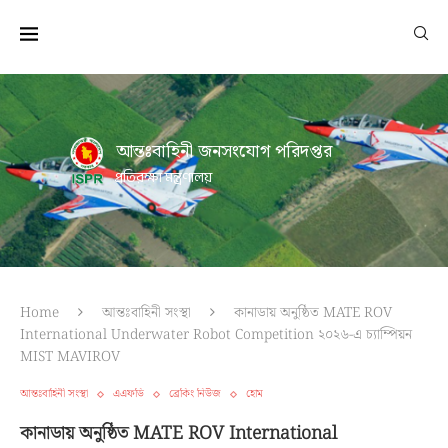
আন্তঃবাহিনী জনসংযোগ পরিদপ্তর
প্রতিরক্ষা মন্ত্রণালয়
Home
আন্তঃবাহিনী সংস্থা
কানাডায় অনুষ্ঠিত MATE ROV
International Underwater Robot Competition ২০২৬-এ চ্যাম্পিয়ন
MIST MAVIROV
আন্তঃবাহিনী সংস্থা
এএফডি
ব্রেকিং নিউজ
হোম
কানাডায় অনুষ্ঠিত MATE ROV International