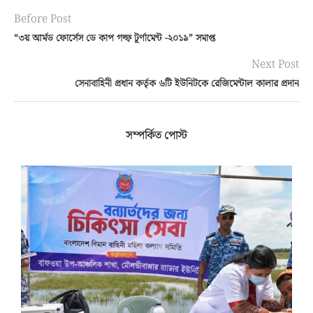
Before Post
“৩য় আর্মড ফোর্সেস ডে কাপ গল্ফ টূর্ণামেন্ট -২০১৯” সমাপ্ত
Next Post
সেনাবাহিনী প্রধান কর্তৃক ৬টি ইউনিটকে রেজিমেন্টাল কালার প্রদান
সম্পর্কিত পোস্ট