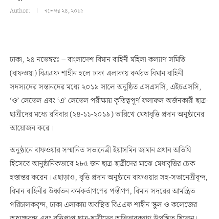
Author:
নভেম্বর ২৪, ২০১৯
ঢাকা, ২৪ নভেম্বরঃ – বাংলাদেশ বিমান বাহিনী মহিলা কল্যাণ সমিতি
(বাফওয়া) বিএএফ শাহীন হলে ঢাকা এলাকায় কর্মরত বিমান বাহিনী
সদস্যদের সন্তানদের মধ্যে ২০১৯ সালে অনুষ্ঠিত এসএসসি, এইচএসসি,
‘ও’ লেভেল এবং ‘এ’ লেভেল পরীক্ষায় কৃতিত্বপূর্ণ ফলাফল অর্জনকারী ছাত্র-
ছাত্রীদের মধ্যে রবিবার (২৪-১১-২০১৯) তারিখে মেধাবৃত্তি প্রদান অনুষ্ঠানের
আয়োজন করে।
অনুষ্ঠানে বাফওয়ার সম্মানিত সভানেত্রী ইয়াসমিন জামান প্রধান অতিথি
হিসেবে আনুষ্ঠানিকভাবে ২৮৫ জন ছাত্র-ছাত্রীদের মাঝে মেধাবৃত্তির চেক
হস্তান্তর করেন। এছাড়াও, বৃত্তি প্রদান অনুষ্ঠানে বাফওয়ার সহ-সভানেত্রীবৃন্দ,
বিমান বাহিনীর উর্ধ্বতন কর্মকর্তাগণের পন্তীগণ, বিমান সদরের আমন্ত্রিত
পরিচালকবৃন্দ, ঢাকা এলাকায় অবস্থিত বিএএফ শাহীন স্কুল ও কলেজের
অধ্যক্ষবৃন্দ এবং বৃত্তিপ্রাপ্ত ছাত্র-ছাত্রীদের অভিভাবকগণ উপস্থিত ছিলেন।