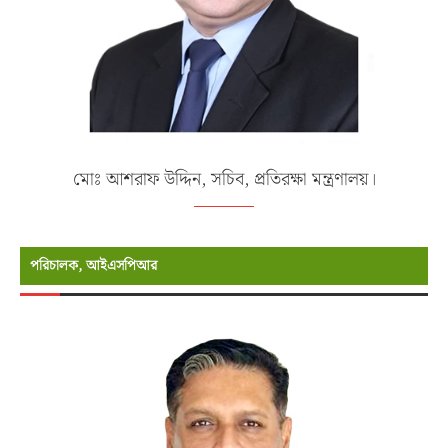
মোঃ আশরাফ উদ্দিন, সচিব, প্রতিরক্ষা মন্ত্রণালয়।
পরিচালক, আইএসপিআর