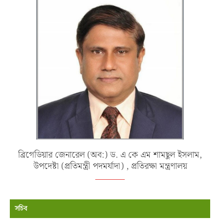
ব্রিগেডিয়ার জেনারেল (অব:) ড. এ কে এম শামছুল ইসলাম,
উপদেষ্টা (প্রতিমন্ত্রী পদমর্যাদা) , প্রতিরক্ষা মন্ত্রণালয়
সচিব