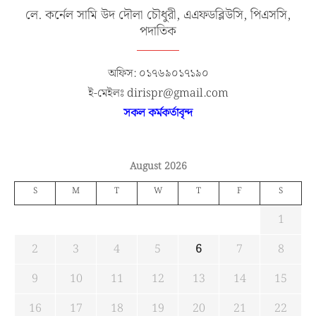
লে. কর্নেল সামি উদ দৌলা চৌধুরী, এএফডব্লিউসি, পিএসসি,
পদাতিক
অফিস: ০১৭৬৯০১৭১৯০
ই-মেইলঃ dirispr@gmail.com
সকল কর্মকর্তাবৃন্দ
August 2026
S
M
T
W
T
F
S
1
2
3
4
5
6
7
8
9
10
11
12
13
14
15
16
17
18
19
20
21
22