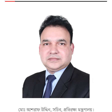
মোঃ আশরাফ উদ্দিন, সচিব, প্রতিরক্ষা মন্ত্রণালয়।