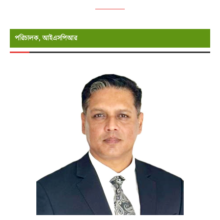
পরিচালক, আইএসপিআর