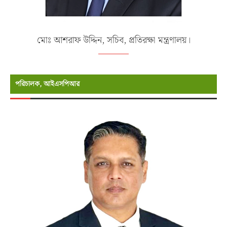
মোঃ আশরাফ উদ্দিন, সচিব, প্রতিরক্ষা মন্ত্রণালয়।
পরিচালক, আইএসপিআর