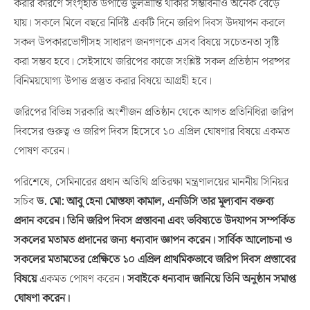
করার কারণে সংগৃহীত উপাত্তে ভুলভ্রান্তি থাকার সম্ভাবনাও অনেক বেড়ে
যায়। সকলে মিলে বছরে নির্দিষ্ট একটি দিনে জরিপ দিবস উদযাপন করলে
সকল উপকারভোগীসহ সাধারণ জনগণকে এসব বিষয়ে সচেতনতা সৃষ্টি
করা সম্ভব হবে। সেইসাথে জরিপের কাজে সংশ্লিষ্ট সকল প্রতিষ্ঠান পরষ্পর
বিনিময়যোগ্য উপাত্ত প্রস্তুত করার বিষয়ে আগ্রহী হবে।
জরিপের বিভিন্ন সরকারি অংশীজন প্রতিষ্ঠান থেকে আগত প্রতিনিধিরা জরিপ
দিবসের গুরুত্ব ও জরিপ দিবস হিসেবে ১০ এপ্রিল ঘোষণার বিষয়ে একমত
পোষণ করেন।
পরিশেষে, সেমিনারের প্রধান অতিথি প্রতিরক্ষা মন্ত্রণালয়ের মাননীয় সিনিয়র
সচিব
ড. মো
:
আবু হেনা মোস্তফা কামাল, এনডিসি তার মূল্যবান বক্তব্য
প্রদান করেন। তিনি জরিপ দিবস প্রস্তাবনা এবং ভবিষ্যতে উদযাপন সম্পর্কিত
সকলের মতামত প্রদানের জন্য ধন্যবাদ জ্ঞাপন করেন। সার্বিক আলোচনা ও
সকলের মতামতের প্রেক্ষিতে ১০ এপ্রিল প্রাথমিকভাবে জরিপ দিবস প্রস্তাবের
বিষয়ে
একমত পোষণ করেন।
সবাইকে ধন্যবাদ জানিয়ে তিনি অনুষ্ঠান সমাপ্ত
ঘোষণা করেন।