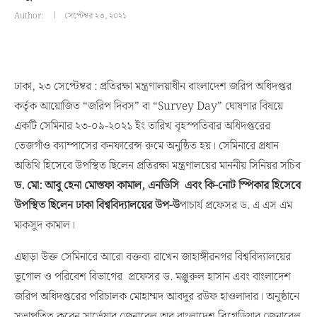
Author:
সেপ্টেম্বর ২৩, ২০২১
ঢাকা, ২৩ সেপ্টেম্বর : প্রতিরক্ষা মন্ত্রণালয়াধীন বাংলাদেশ জরিপ অধিদপ্তর
কর্তৃক আয়োজিত “জরিপ দিবস” বা “Survey Day” ঘোষণার বিষয়ে
একটি সেমিনার ২৩-০৯-২০২১ ইং তারিখ বৃহস্পতিবার অধিদপ্তরের
তেজগাঁও ক্যাম্পাসের কনফারেন্স রুমে অনুষ্ঠিত হয়। সেমিনারে প্রধান
অতিথি হিসেবে উপস্থিত ছিলেন প্রতিরক্ষা মন্ত্রণালয়ের মাননীয় সিনিয়র সচিব
ড. মো
:
আবু হেনা মোস্তফা কামাল, এনডিসি এবং কি-নোট স্পিকার হিসেবে
উপস্থিত ছিলেন ঢাকা বিশ্ববিদ্যালয়ের উপ-উ
পাচার্য প্রফেসর ড. এ এস এম
মাকসুদ কামাল।
এছাড়া উক্ত সেমিনারে আরো বক্তব্য রাখেন জাহাঙ্গীরনগর বিশ্ববিদ্যালয়ের
ভূগোল ও পরিবেশ বিভাগের প্রফেসর ড. মঞ্জুরুল হাসান এবং বাংলাদেশ
জরিপ অধিদপ্তরের পরিচালক মোহাম্মদ আবদুর রউফ হাওলাদার। অনুষ্ঠানে
সভাপতিত্ব করেন সার্ভেয়ার জেনারেল অব বাংলাদেশ ব্রিগেডিয়ার জেনারেল