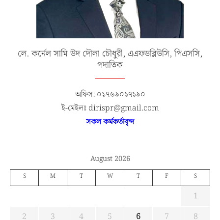
লে. কর্নেল সামি উদ দৌলা চৌধুরী, এএফডব্লিউসি, পিএসসি,
পদাতিক
অফিস: ০১৭৬৯০১৭১৯০
ই-মেইলঃ dirispr@gmail.com
সকল কর্মকর্তাবৃন্দ
August 2026
S
M
T
W
T
F
S
1
2
3
4
5
6
7
8