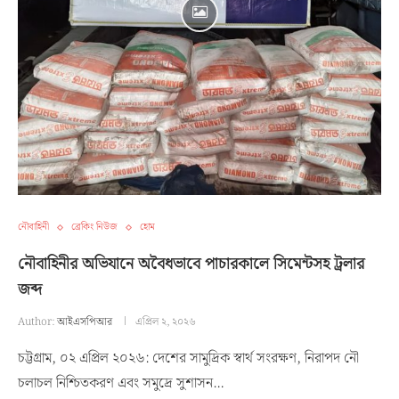
নৌবাহিনী
ব্রেকিং নিউজ
হোম
নৌবাহিনীর অভিযানে অবৈধভাবে পাচারকালে সিমেন্টসহ ট্রলার
জব্দ
Author:
আইএসপিআর
এপ্রিল ২, ২০২৬
চট্টগ্রাম, ০২ এপ্রিল ২০২৬: দেশের সামুদ্রিক স্বার্থ সংরক্ষণ, নিরাপদ নৌ
চলাচল নিশ্চিতকরণ এবং সমুদ্রে সুশাসন…