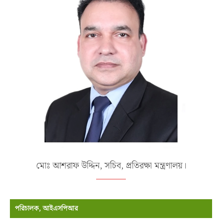
মোঃ আশরাফ উদ্দিন, সচিব, প্রতিরক্ষা মন্ত্রণালয়।
পরিচালক, আইএসপিআর