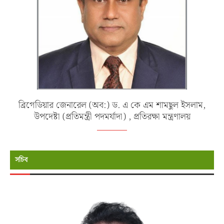
ব্রিগেডিয়ার জেনারেল (অব:) ড. এ কে এম শামছুল ইসলাম,
উপদেষ্টা (প্রতিমন্ত্রী পদমর্যাদা) , প্রতিরক্ষা মন্ত্রণালয়
সচিব