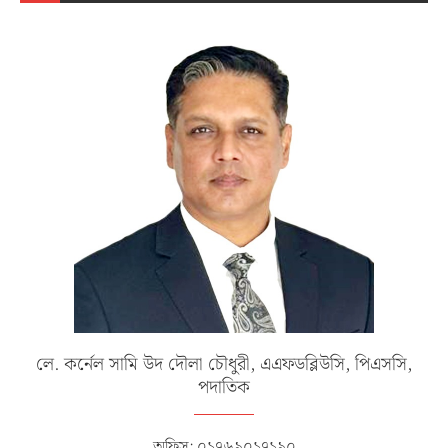
লে. কর্নেল সামি উদ দৌলা চৌধুরী, এএফডব্লিউসি, পিএসসি,
পদাতিক
অফিস: ০১৭৬৯০১৭১৯০