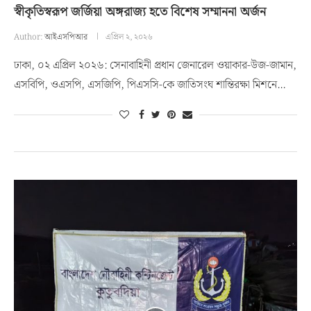
স্বীকৃতিস্বরূপ জর্জিয়া অঙ্গরাজ্য হতে বিশেষ সম্মাননা অর্জন
Author:
আইএসপিআর
এপ্রিল ২, ২০২৬
ঢাকা, ০২ এপ্রিল ২০২৬: সেনাবাহিনী প্রধান জেনারেল ওয়াকার-উজ-জামান,
এসবিপি, ওএসপি, এসজিপি, পিএসসি-কে জাতিসংঘ শান্তিরক্ষা মিশনে…