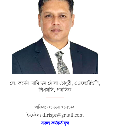
লে. কর্নেল সামি উদ দৌলা চৌধুরী, এএফডব্লিউসি,
পিএসসি, পদাতিক
অফিস: ০১৭৬৯০১৭১৯০
ই-মেইলঃ dirispr@gmail.com
সকল কর্মকর্তাবৃন্দ