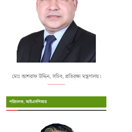
ামী ০৩ মার্চ ২০২৬/১৮ ফাল্গুন পূর্ণ চন্দ্রগ্রহণ
ঢাকাসহ দেশের বিভিন্ন স্থানে ৫.৭ মাত্রার ভ
মার্চ ১, ২০২৬
নভেম্বর ২১, ২০২৫
মোঃ আশরাফ উদ্দিন, সচিব, প্রতিরক্ষা মন্ত্রণালয়।
পরিচালক, আইএসপিআর