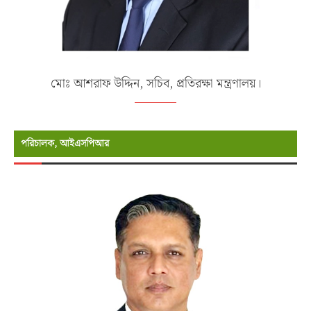
মোঃ আশরাফ উদ্দিন, সচিব, প্রতিরক্ষা মন্ত্রণালয়।
পরিচালক, আইএসপিআর