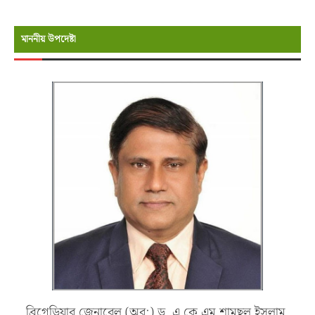
মাননীয় উপদেষ্টা
ব্রিগেডিয়ার জেনারেল (অব:) ড. এ কে এম শামছুল ইসলাম,