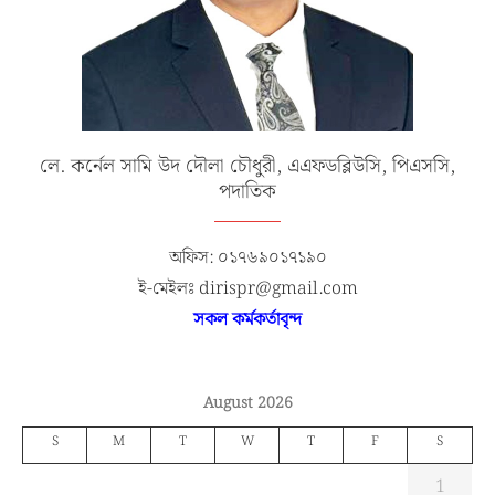
লে. কর্নেল সামি উদ দৌলা চৌধুরী, এএফডব্লিউসি, পিএসসি,
পদাতিক
অফিস: ০১৭৬৯০১৭১৯০
ই-মেইলঃ dirispr@gmail.com
সকল কর্মকর্তাবৃন্দ
August 2026
S
M
T
W
T
F
S
1