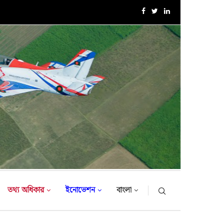
এক্সারসাইজ টাইগার লাইটনিং-২০২৬ এর উদ্বোধনী অনুষ্ঠান
তথ্য অধিকার
ইনোভেশন
বাংলা