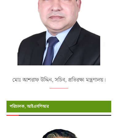
মোঃ আশরাফ উদ্দিন, সচিব, প্রতিরক্ষা মন্ত্রণালয়।
এক্সারসাইজ টাইগার লাইটনিং-২০২৬ এর
১৮-তম নৌবাহিনী প্রধান হিসেবে নিয়োগ
উদ্বোধনী অনুষ্ঠান
রিয়ার এডমিরাল...
পরিচালক, আইএসপিআর
জুলাই ১৯, ২০২৬
জুলাই ১৭, ২০২৬