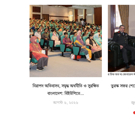
 সহায়তায়
নিরাপদ অভিবাসন, সমৃদ্ধ অর্থনীতি ও সুরক্ষিত
তুরস্ক সফর শেষ
িনী
বাংলাদেশ: বিইউপিতে...
৬
আগস্ট ৬, ২০২৬
জু