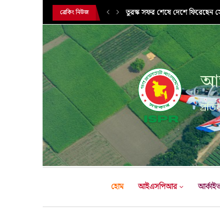
সরকারি সফরে তুরস্ক গমন করলেন সে
ব্রেকিং নিউজ
আন
প্রতির
হোম
আইএসপিআর
আর্কাই