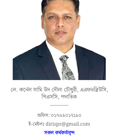
লে. কর্নেল সামি উদ দৌলা চৌধুরী, এএফডব্লিউসি,
পিএসসি, পদাতিক
অফিস: ০১৭৬৯০১৭১৯০
ই-মেইলঃ dirispr@gmail.com
সকল কর্মকর্তাবৃন্দ