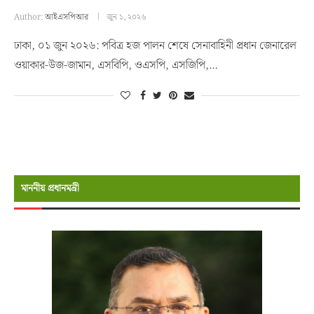
Author:
আইএসপিআর
জুন ১, ২০২৬
ঢাকা, ০১ জুন ২০২৬: পবিত্র হজ পালন শেষে সেনাবাহিনী প্রধান জেনারেল
ওয়াকার-উজ-জামান, এসবিপি, ওএসপি, এসজিপি,…
মাননীয় প্রধানমন্রী