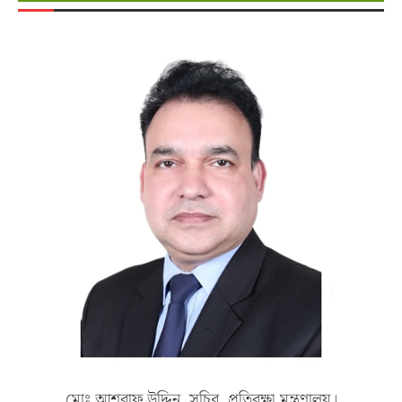
মোঃ আশরাফ উদ্দিন, সচিব, প্রতিরক্ষা মন্ত্রণালয়।