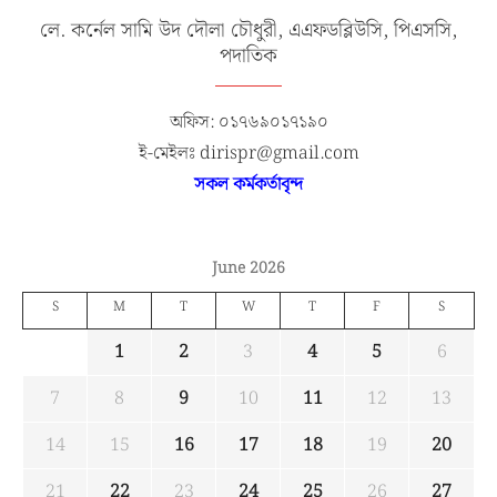
লে. কর্নেল সামি উদ দৌলা চৌধুরী, এএফডব্লিউসি, পিএসসি,
পদাতিক
অফিস: ০১৭৬৯০১৭১৯০
ই-মেইলঃ dirispr@gmail.com
সকল কর্মকর্তাবৃন্দ
June 2026
S
M
T
W
T
F
S
1
2
3
4
5
6
7
8
9
10
11
12
13
14
15
16
17
18
19
20
21
22
23
24
25
26
27