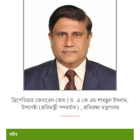
ব্রিগেডিয়ার জেনারেল (অব:) ড. এ কে এম শামছুল ইসলাম,
উপদেষ্টা (প্রতিমন্ত্রী পদমর্যাদা) , প্রতিরক্ষা মন্ত্রণালয়
সচিব