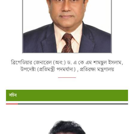
ব্রিগেডিয়ার জেনারেল (অব:) ড. এ কে এম শামছুল ইসলাম,
উপদেষ্টা (প্রতিমন্ত্রী পদমর্যাদা) , প্রতিরক্ষা মন্ত্রণালয়
সচিব