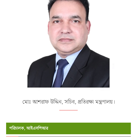
মোঃ আশরাফ উদ্দিন, সচিব, প্রতিরক্ষা মন্ত্রণালয়।
পরিচালক, আইএসপিআর