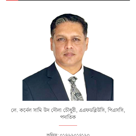
লে. কর্নেল সামি উদ দৌলা চৌধুরী, এএফডব্লিউসি, পিএসসি,
পদাতিক
অফিস: ০১৭৬৯০১৭১৯০