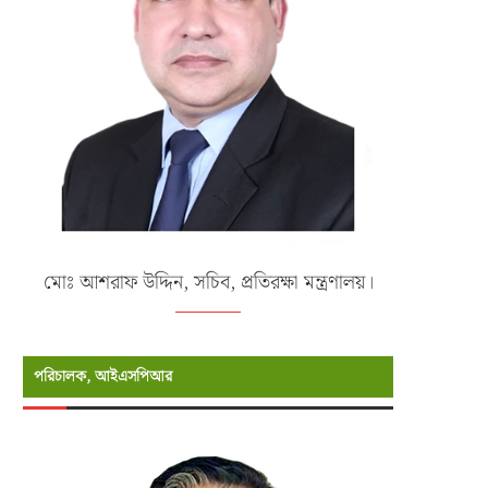
মোঃ আশরাফ উদ্দিন, সচিব, প্রতিরক্ষা মন্ত্রণালয়।
পরিচালক, আইএসপিআর