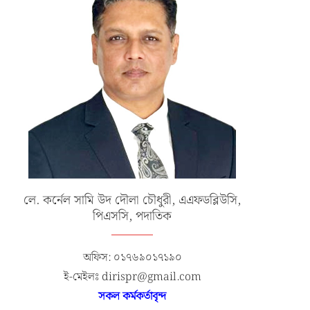
লে. কর্নেল সামি উদ দৌলা চৌধুরী, এএফডব্লিউসি,
পিএসসি, পদাতিক
অফিস: ০১৭৬৯০১৭১৯০
ই-মেইলঃ dirispr@gmail.com
সকল কর্মকর্তাবৃন্দ