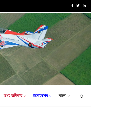
এক্সারসাইজ টাইগার লাইটনিং-২০২৬ এর উদ্বোধনী অনুষ্ঠান
তথ্য অধিকার
ইনোভেশন
বাংলা