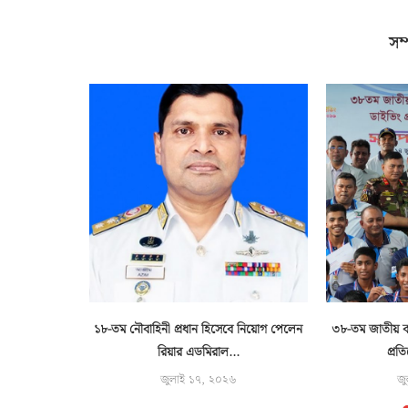
সম্
ট বোঝাই দুটি
১৮-তম নৌবাহিনী প্রধান হিসেবে নিয়োগ পেলেন
৩৮-তম জাতীয় বয়
..
রিয়ার এডমিরাল...
প্রত
জুলাই ১৭, ২০২৬
জু