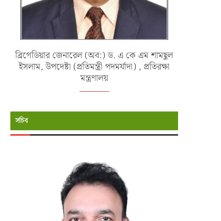
ব্রিগেডিয়ার জেনারেল (অব:) ড. এ কে এম শামছুল
ইসলাম, উপদেষ্টা (প্রতিমন্ত্রী পদমর্যাদা) , প্রতিরক্ষা
মন্ত্রণালয়
সচিব
্যাদুর্গত ও পানিবন্দি মানুষের পাশে বাংলাদেশ
মায়ানমারে পাচারকালে সিমেন্ট বোঝাই 
নৌবাহিনী
বোটসহ ২১ জনকে...
জুলাই ১১, ২০২৬
জুন ২৭, ২০২৬