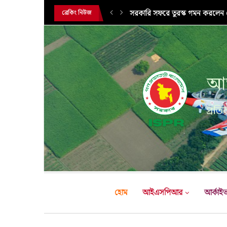
সরকারি সফরে তুরস্ক গমন করলেন সে
ব্রেকিং নিউজ
আন
প্রতির
হোম
আইএসপিআর
আর্কাই