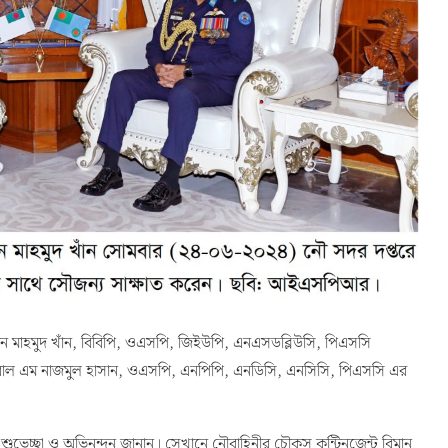
হাসান মাহমুদ খাঁন, বিবিপি, ওএসপি, জিইউপি, এনএসডব্লিউসি, পিএসসি
রাল এম নাজমুল হাসান, ওএসপি, এনপিপি, এনডিসি, এনসিসি, পিএসসি এর
কে শুভেচ্ছা ও অভিনন্দন জানান। সেখানে নৌবাহিনীর চৌকস কন্টিনজেন্ট বিমান