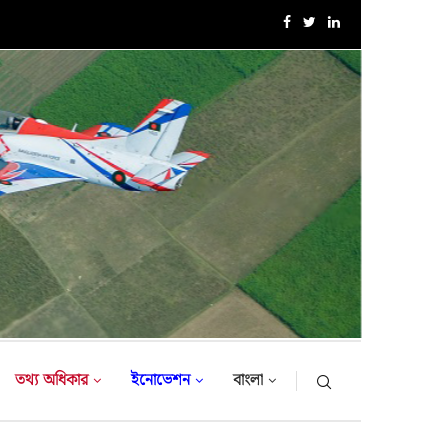
এক্সারসাইজ টাইগার লাইটনিং-২০২৬ এর উদ্বোধনী অনুষ্ঠান
তথ্য অধিকার
ইনোভেশন
বাংলা