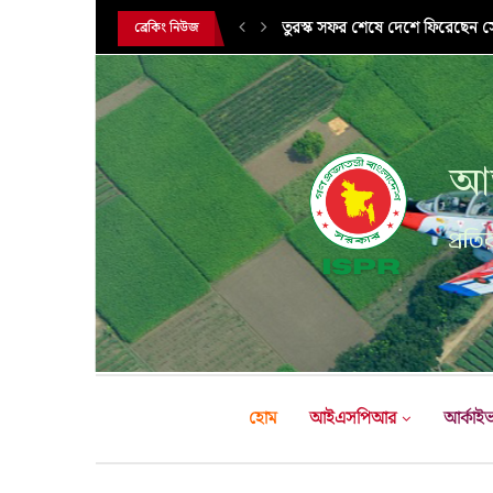
সরকারি সফরে তুরস্ক গমন করলেন সে
ব্রেকিং নিউজ
আন
প্রতির
হোম
আইএসপিআর
আর্কাই