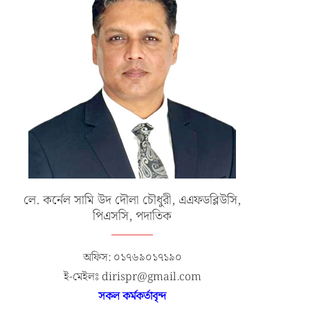
এক্সারসাইজ টাইগার লাইটনিং-২০২৬ এর
১৮-তম নৌবাহিনী প্রধান হিসেবে নিয়োগ
উদ্বোধনী অনুষ্ঠান
রিয়ার এডমিরাল...
জুলাই ১৯, ২০২৬
জুলাই ১৭, ২০২৬
লে. কর্নেল সামি উদ দৌলা চৌধুরী, এএফডব্লিউসি,
পিএসসি, পদাতিক
অফিস: ০১৭৬৯০১৭১৯০
ই-মেইলঃ dirispr@gmail.com
সকল কর্মকর্তাবৃন্দ