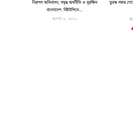
 সহায়তায়
নিরাপদ অভিবাসন, সমৃদ্ধ অর্থনীতি ও সুরক্ষিত
তুরস্ক সফর শেষ
িনী
বাংলাদেশ: বিইউপিতে...
৬
আগস্ট ৬, ২০২৬
জু