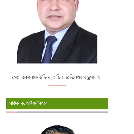
মোঃ আশরাফ উদ্দিন, সচিব, প্রতিরক্ষা মন্ত্রণালয়।
পরিচালক, আইএসপিআর