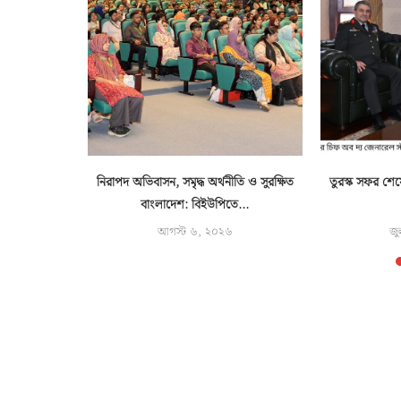
 সহায়তায়
নিরাপদ অভিবাসন, সমৃদ্ধ অর্থনীতি ও সুরক্ষিত
তুরস্ক সফর শেষ
িনী
বাংলাদেশ: বিইউপিতে...
৬
আগস্ট ৬, ২০২৬
জু