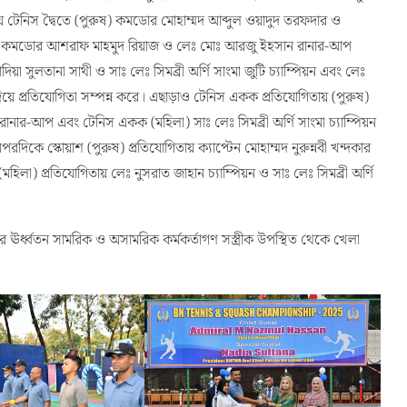
্বিক ব্যবস্থাপনায় ০৭ দিনব্যাপী আয়োজিত এ প্রতিযোগিতায় কমান্ডার ঢাকা নৌ
কমান্ডার বিএন ফ্লিট এবং এরিয়া সুপারিনটেনডেন্ট ডকইয়ার্ড দলের ৪৮ জন পুরুষ
য় টেনিস দ্বৈতে (পুরুষ) কমডোর মোহাম্মদ আব্দুল ওয়াদুদ তরফদার ও
এবং কমডোর আশরাফ মাহমুদ রিয়াজ ও লেঃ মোঃ আরজু ইহসান রানার-আপ
া সুলতানা সাথী ও সাঃ লেঃ সিমব্রী অর্ণি সাংমা জুটি চ্যাম্পিয়ন এবং লেঃ
 প্রতিযোগিতা সম্পন্ন করে। এছাড়াও টেনিস একক প্রতিযোগিতায় (পুরুষ)
রানার-আপ এবং টেনিস একক (মহিলা) সাঃ লেঃ সিমব্রী অর্ণি সাংমা চ্যাম্পিয়ন
 স্কোয়াশ (পুরুষ) প্রতিযোগিতায় ক্যাপ্টেন মোহাম্মদ নুরুন্নবী খন্দকার
িলা) প্রতিযোগিতায় লেঃ নুসরাত জাহান চ্যাম্পিয়ন ও সাঃ লেঃ সিমব্রী অর্ণি
ীর ঊর্ধ্বতন সামরিক ও অসামরিক কর্মকর্তাগণ সস্ত্রীক উপস্থিত থেকে খেলা