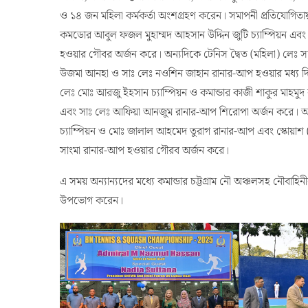
নৌ ক্রীড়া নিয়ন্ত্রণ বোর্ডের তত্ত্ববধানে ও বানৌজা ঈসা খানের সার
অঞ্চল, কমান্ডার চট্টগ্রাম নৌ অঞ্চল, কমান্ডার খুলনা নৌ অঞ্চল, 
ও ১৪ জন মহিলা কর্মকর্তা অংশগ্রহণ করেন। সমাপনী প্রতিযোগিতা
কমডোর আবুল ফজল মুহাম্মদ আহসান উদ্দিন জুটি চ্যাম্পিয়ন 
হওয়ার গৌবর অর্জন করে। অন্যদিকে টেনিস দ্বৈত (মহিলা) লেঃ সাদিয়
উজমা আনহা ও সাঃ লেঃ নওশিন জাহান রানার-আপ হওয়ার মধ্য দিয়ে
লেঃ মোঃ আরজু ইহসান চ্যাম্পিয়ন ও কমান্ডার কাজী শাকুর মাহমুদ 
এবং সাঃ লেঃ আফিয়া আনজুম রানার-আপ শিরোপা অর্জন করে। অপরদিকে
চ্যাম্পিয়ন ও মোঃ জালাল আহমেদ তুরাগ রানার-আপ এবং স্কোয়াশ (মহ
সাংমা রানার-আপ হওয়ার গৌরব অর্জন করে।
এ সময় অন্যান্যদের মধ্যে কমান্ডার চট্টগ্রাম নৌ অঞ্চলসহ নৌবাহিন
উপভোগ করেন।