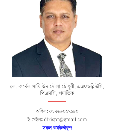
লে. কর্নেল সামি উদ দৌলা চৌধুরী, এএফডব্লিউসি,
পিএসসি, পদাতিক
অফিস: ০১৭৬৯০১৭১৯০
ই-মেইলঃ dirispr@gmail.com
সকল কর্মকর্তাবৃন্দ