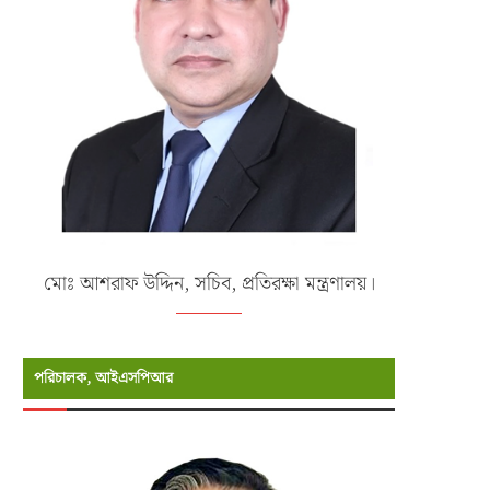
মোঃ আশরাফ উদ্দিন, সচিব, প্রতিরক্ষা মন্ত্রণালয়।
পরিচালক, আইএসপিআর