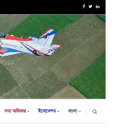
এক্সারসাইজ টাইগার লাইটনিং-২০২৬ এর উদ্বোধনী অনুষ্ঠান
তথ্য অধিকার
ইনোভেশন
বাংলা