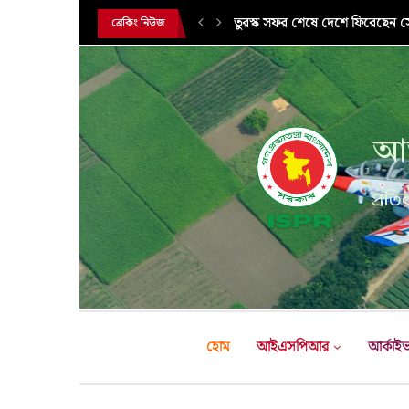
সরকারি সফরে তুরস্ক গমন করলেন সে
ব্রেকিং নিউজ
আন
প্রতির
হোম
আইএসপিআর
আর্কাই