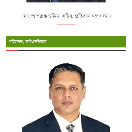
মোঃ আশরাফ উদ্দিন, সচিব, প্রতিরক্ষা মন্ত্রণালয়।
পরিচালক, আইএসপিআর