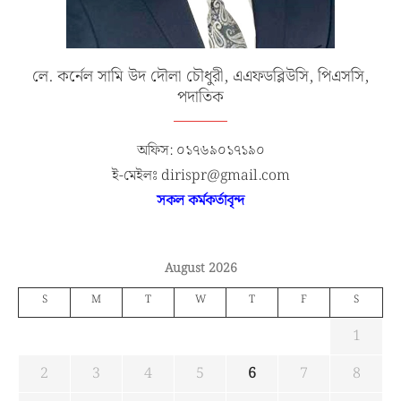
লে. কর্নেল সামি উদ দৌলা চৌধুরী, এএফডব্লিউসি, পিএসসি,
পদাতিক
অফিস: ০১৭৬৯০১৭১৯০
ই-মেইলঃ dirispr@gmail.com
সকল কর্মকর্তাবৃন্দ
August 2026
S
M
T
W
T
F
S
1
2
3
4
5
6
7
8