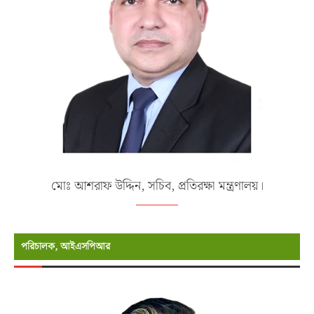
মোঃ আশরাফ উদ্দিন, সচিব, প্রতিরক্ষা মন্ত্রণালয়।
পরিচালক, আইএসপিআর