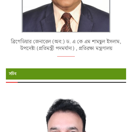
ব্রিগেডিয়ার জেনারেল (অব:) ড. এ কে এম শামছুল ইসলাম,
উপদেষ্টা (প্রতিমন্ত্রী পদমর্যাদা) , প্রতিরক্ষা মন্ত্রণালয়
সচিব