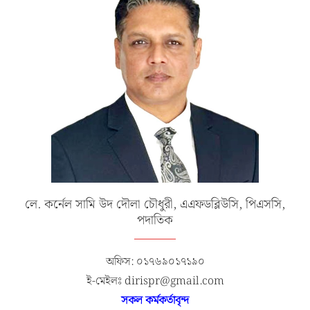
লে. কর্নেল সামি উদ দৌলা চৌধুরী, এএফডব্লিউসি, পিএসসি,
পদাতিক
অফিস: ০১৭৬৯০১৭১৯০
ই-মেইলঃ dirispr@gmail.com
সকল কর্মকর্তাবৃন্দ