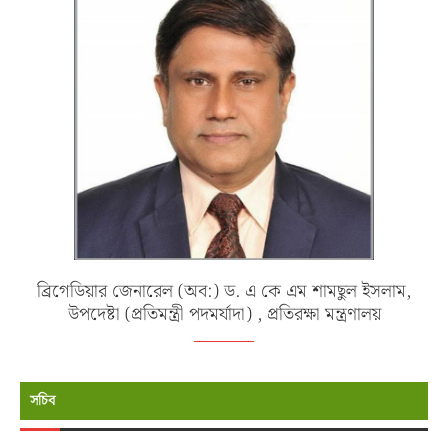
ব্রিগেডিয়ার জেনারেল (অব:) ড. এ কে এম শামছুল ইসলাম,
উপদেষ্টা (প্রতিমন্ত্রী পদমর্যাদা) , প্রতিরক্ষা মন্ত্রণালয়
সচিব