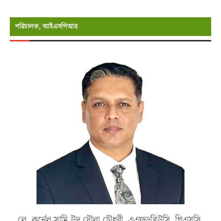
পরিচালক, আইএসপিআর
লে. কর্নেল সামি উদ দৌলা চৌধুরী, এএফডব্লিউসি, পিএসসি,