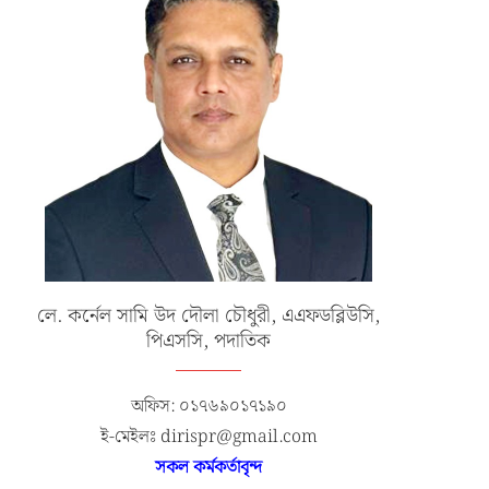
কম্পিউটার...
জুলাই ১৫, ২০২৫
জুলাই ১১, ২০২৫
লে. কর্নেল সামি উদ দৌলা চৌধুরী, এএফডব্লিউসি,
পিএসসি, পদাতিক
অফিস: ০১৭৬৯০১৭১৯০
ই-মেইলঃ dirispr@gmail.com
সকল কর্মকর্তাবৃন্দ