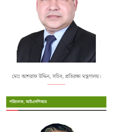
মোঃ আশরাফ উদ্দিন, সচিব, প্রতিরক্ষা মন্ত্রণালয়।
পরিচালক, আইএসপিআর
আন্ত:বাহিনী জনসংযোগ পরিদপ্তর
আন্ত:বাহিনী জনসংযোগ পরিদপ্তর
ইএসপিআর) এর রাজস্ব খাতভুক্ত ১১-২০...
(আইএসপিআর) এর সাঁটলিপিকার ক