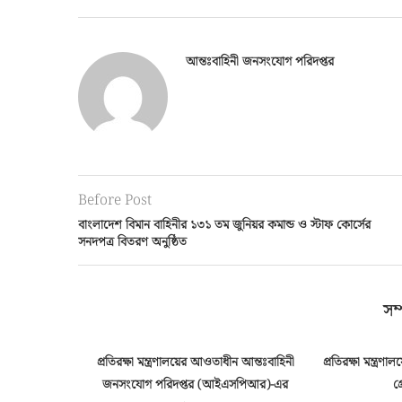
আন্তঃবাহিনী জনসংযোগ পরিদপ্তর
Before Post
বাংলাদেশ বিমান বাহিনীর ১৩১ তম জুনিয়র কমান্ড ও স্টাফ কোর্সের
সনদপত্র বিতরণ অনুষ্ঠিত
সম্
রিদপ্তর
প্রতিরক্ষা মন্ত্রণালয়ের আওতাধীন আন্তঃবাহিনী
প্রতিরক্ষা মন্ত্রণ
ভুক্ত দশম...
জনসংযোগ পরিদপ্তর (আইএসপিআর)-এর
গ্