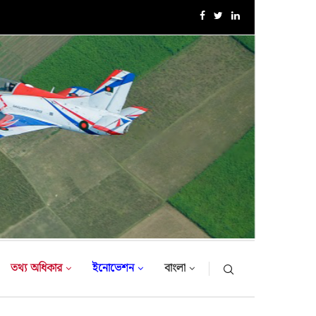
এক্সারসাইজ টাইগার লাইটনিং-২০২৬ এর উদ্বোধনী অনুষ্ঠান
তথ্য অধিকার
ইনোভেশন
বাংলা