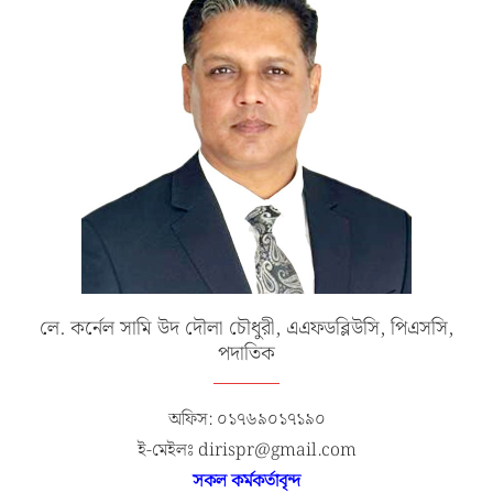
লে. কর্নেল সামি উদ দৌলা চৌধুরী, এএফডব্লিউসি, পিএসসি,
পদাতিক
অফিস: ০১৭৬৯০১৭১৯০
ই-মেইলঃ dirispr@gmail.com
সকল কর্মকর্তাবৃন্দ