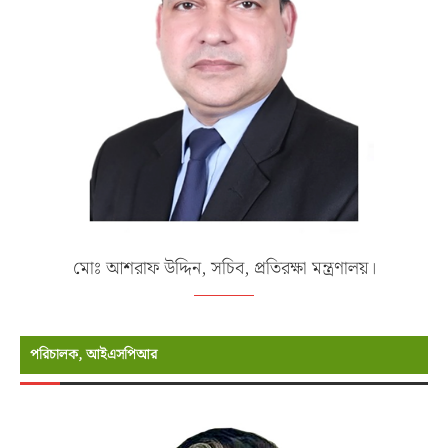
মোঃ আশরাফ উদ্দিন, সচিব, প্রতিরক্ষা মন্ত্রণালয়।
পরিচালক, আইএসপিআর