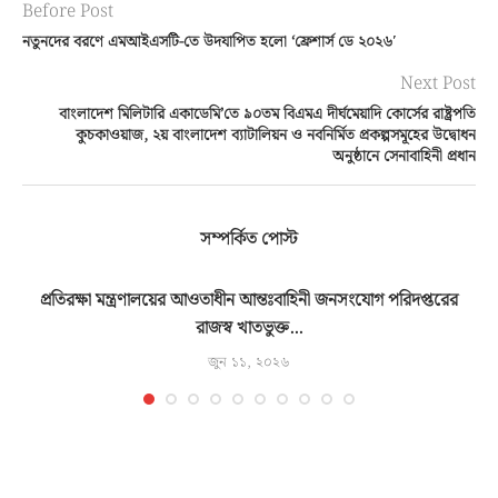
Before Post
নতুনদের বরণে এমআইএসটি-তে উদযাপিত হলো ‘ফ্রেশার্স ডে ২০২৬′
Next Post
বাংলাদেশ মিলিটারি একাডেমি’তে ৯০তম বিএমএ দীর্ঘমেয়াদি কোর্সের রাষ্ট্রপতি
কুচকাওয়াজ, ২য় বাংলাদেশ ব্যাটালিয়ন ও নবনির্মিত প্রকল্পসমূহের উদ্বোধন
অনুষ্ঠানে সেনাবাহিনী প্রধান
সম্পর্কিত পোস্ট
্ত
প্রতিরক্ষা মন্ত্রণালয়ের আওতাধীন আন্তঃবাহিনী জনসংযোগ পরিদপ্তরের
রাজস্ব খাতভুক্ত...
জুন ১১, ২০২৬