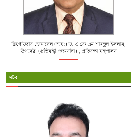
ব্রিগেডিয়ার জেনারেল (অব:) ড. এ কে এম শামছুল ইসলাম,
উপদেষ্টা (প্রতিমন্ত্রী পদমর্যাদা) , প্রতিরক্ষা মন্ত্রণালয়
সচিব