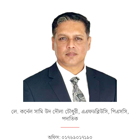
লে. কর্নেল সামি উদ দৌলা চৌধুরী, এএফডব্লিউসি, পিএসসি,
পদাতিক
অফিস: ০১৭৬৯০১৭১৯০