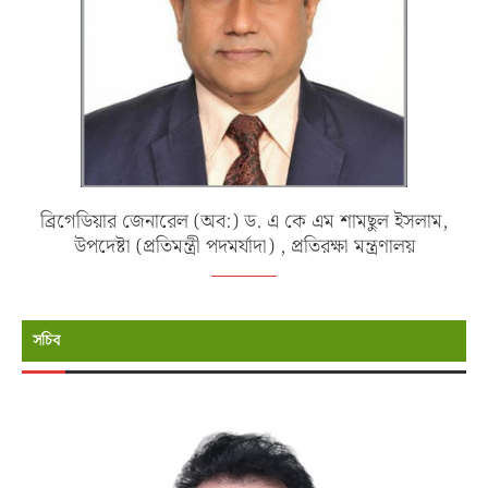
ব্রিগেডিয়ার জেনারেল (অব:) ড. এ কে এম শামছুল ইসলাম,
উপদেষ্টা (প্রতিমন্ত্রী পদমর্যাদা) , প্রতিরক্ষা মন্ত্রণালয়
সচিব