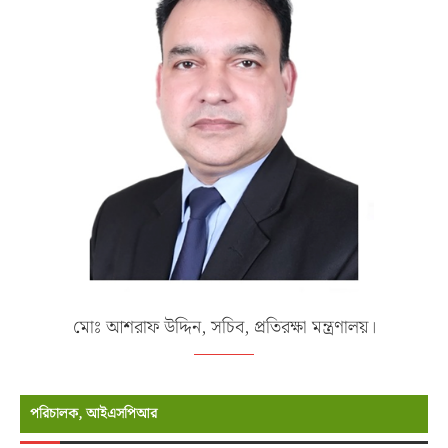
মোঃ আশরাফ উদ্দিন, সচিব, প্রতিরক্ষা মন্ত্রণালয়।
পরিচালক, আইএসপিআর