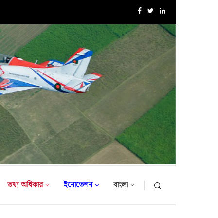
এক্সারসাইজ টাইগার লাইটনিং-২০২৬ এর উদ্বোধনী অনুষ্ঠান
তথ্য অধিকার
ইনোভেশন
বাংলা