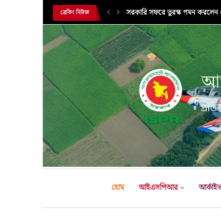
সরকারি সফরে তুরস্ক গমন করলেন সে
ব্রেকিং নিউজ
আন
প্রতির
হোম
আইএসপিআর
আর্কাই