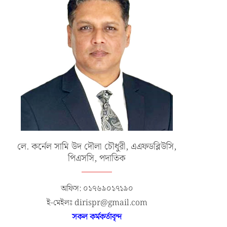
লে. কর্নেল সামি উদ দৌলা চৌধুরী, এএফডব্লিউসি,
পিএসসি, পদাতিক
অফিস: ০১৭৬৯০১৭১৯০
ই-মেইলঃ dirispr@gmail.com
সকল কর্মকর্তাবৃন্দ