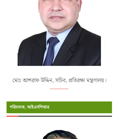
মোঃ আশরাফ উদ্দিন, সচিব, প্রতিরক্ষা মন্ত্রণালয়।
পরিচালক, আইএসপিআর