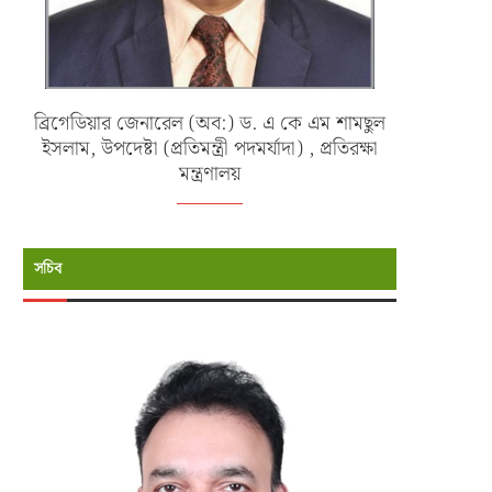
ব্রিগেডিয়ার জেনারেল (অব:) ড. এ কে এম শামছুল
ইসলাম, উপদেষ্টা (প্রতিমন্ত্রী পদমর্যাদা) , প্রতিরক্ষা
মন্ত্রণালয়
সচিব
বাংলাদেশ ফর্মুলা স্টুডেন্ট অ্যান্ড অটোমোটিভ
নতুনদের বরণে এমআইএসটি-তে উদযাপি
ইঞ্জিনিয়ারিং সামিট...
‘ফ্রেশার্স ডে ২০২৬′
জুন ২৫, ২০২৬
জুন ১৬, ২০২৬