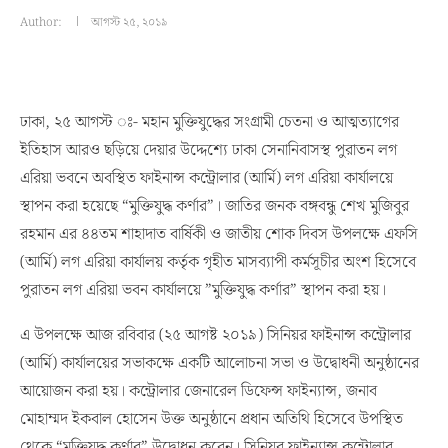
Author:
আগস্ট ২৫, ২০১৯
ঢাকা, ২৫ আগস্ট ঃ- মহান মুক্তিযুদ্ধের সংগ্রামী চেতনা ও আত্মত্যাগের
ইতিহাস আরও ছড়িয়ে দেয়ার উদ্দেশ্যে ঢাকা সেনানিবাসস্থ পুরাতন লগ
এরিয়া ভবনে অবস্থিত ফাইনান্স কন্ট্রোলার (আর্মি) লগ এরিয়া কার্যালয়ে
স্থাপন করা হয়েছে “মুক্তিযুদ্ধ কর্ণার”। জাতির জনক বঙ্গবন্ধু শেখ মুজিবুর
রহমান এর ৪৪তম শাহাদাত বার্ষিকী ও জাতীয় শোক দিবস উপলক্ষে এফসি
(আর্মি) লগ এরিয়া কার্যালয় কর্তৃক গৃহীত মাসব্যাপী কর্মসূচীর অংশ হিসেবে
পুরাতন লগ এরিয়া ভবন কার্যালয়ে ”মুক্তিযুদ্ধ কর্ণার” স্থাপন করা হয়।
এ উপলক্ষে আজ রবিবার (২৫ আগষ্ট ২০১৯) সিনিয়র ফাইনান্স কন্ট্রোলার
(আর্মি) কার্যালয়ের সভাকক্ষে একটি আলোচনা সভা ও উদ্বোধনী অনুষ্ঠানের
আয়োজন করা হয়। কন্ট্রোলার জেনারেল ডিফেন্স ফাইন্যান্স, জনাব
মোহাম্মদ ইকবাল হোসেন উক্ত অনুষ্ঠানে প্রধান অতিথি হিসেবে উপস্থিত
থেকে “মুক্তিযুদ্ধ কর্ণার” উদ্বোধন করেন। সিনিয়র ফাইন্যান্স কন্ট্রোলার