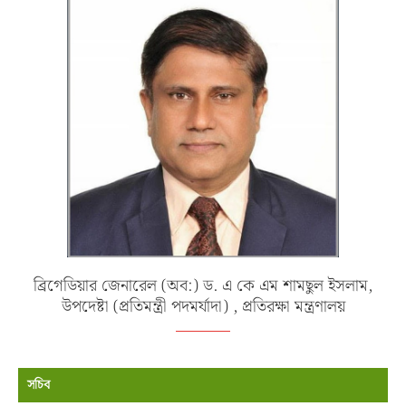
ব্রিগেডিয়ার জেনারেল (অব:) ড. এ কে এম শামছুল ইসলাম,
উপদেষ্টা (প্রতিমন্ত্রী পদমর্যাদা) , প্রতিরক্ষা মন্ত্রণালয়
সচিব