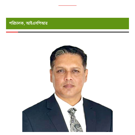
পরিচালক, আইএসপিআর