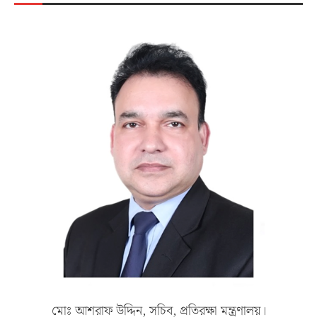
মোঃ আশরাফ উদ্দিন, সচিব, প্রতিরক্ষা মন্ত্রণালয়।