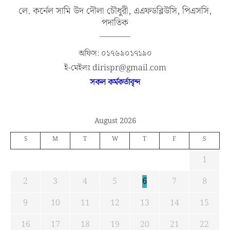
লে. কর্নেল সামি উদ দৌলা চৌধুরী, এএফডব্লিউসি, পিএসসি,
পদাতিক
অফিস: ০১৭৬৯০১৭১৯০
ই-মেইলঃ dirispr@gmail.com
সকল কর্মকর্তাবৃন্দ
August 2026
S
M
T
W
T
F
S
1
2
3
4
5
6
7
8
9
10
11
12
13
14
15
16
17
18
19
20
21
22