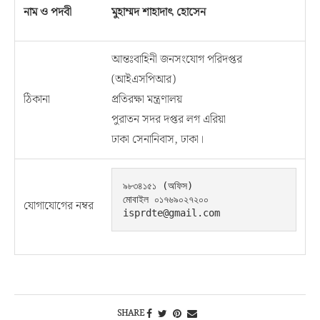
নাম ও পদবী
মুহাম্মদ শাহাদাৎ হোসেন
আন্তঃবাহিনী জনসংযোগ পরিদপ্তর
(আইএসপিআর)
ঠিকানা
প্রতিরক্ষা মন্ত্রণালয়
পুরাতন সদর দপ্তর লগ এরিয়া
ঢাকা সেনানিবাস, ঢাকা।
৯৮৩৪১৫১ (অফিস)

মোবাইল ০১৭৬৯০২৭২০০

যোগাযোগের নম্বর
isprdte@gmail.com
SHARE