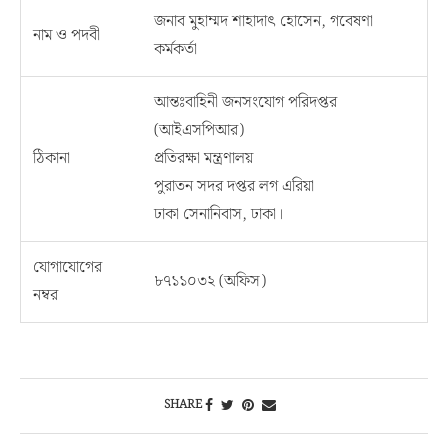
জনাব মুহাম্মদ শাহাদাৎ হোসেন, গবেষণা
নাম ও পদবী
কর্মকর্তা
আন্তঃবাহিনী জনসংযোগ পরিদপ্তর
(আইএসপিআর)
ঠিকানা
প্রতিরক্ষা মন্ত্রণালয়
পুরাতন সদর দপ্তর লগ এরিয়া
ঢাকা সেনানিবাস, ঢাকা।
যোগাযোগের
৮৭১১০৩২ (অফিস)
নম্বর
SHARE