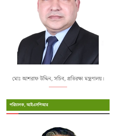
বাংলাদেশ ফর্মুলা স্টুডেন্ট অ্যান্ড অটোমোটিভ
নতুনদের বরণে এমআইএসটি-তে উদযাপি
ইঞ্জিনিয়ারিং সামিট...
‘ফ্রেশার্স ডে ২০২৬′
জুন ২৫, ২০২৬
জুন ১৬, ২০২৬
মোঃ আশরাফ উদ্দিন, সচিব, প্রতিরক্ষা মন্ত্রণালয়।
পরিচালক, আইএসপিআর