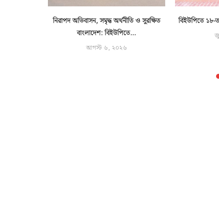
পস্টোন কোর্স
নিরাপদ অভিবাসন, সমৃদ্ধ অর্থনীতি ও সুরক্ষিত
বিইউপিতে ১৮-তম 
ত
বাংলাদেশ: বিইউপিতে...
জ
৬
আগস্ট ৬, ২০২৬