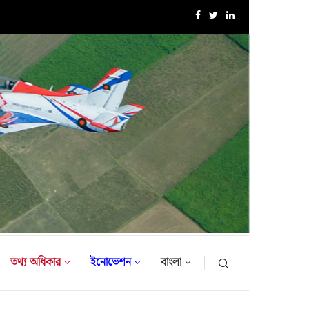
এক্সারসাইজ টাইগার লাইটনিং-২০২৬ এর উদ্বোধনী অনুষ্ঠান
তথ্য অধিকার
ইনোভেশন
বাংলা