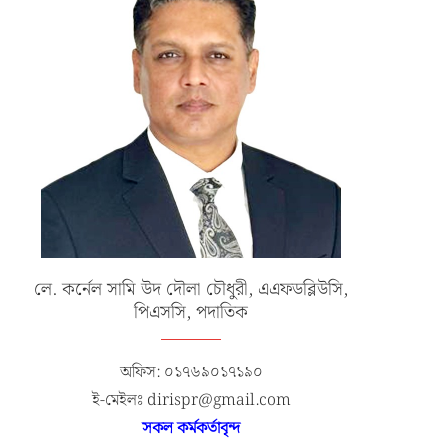
লে. কর্নেল সামি উদ দৌলা চৌধুরী, এএফডব্লিউসি,
পিএসসি, পদাতিক
অফিস: ০১৭৬৯০১৭১৯০
ই-মেইলঃ dirispr@gmail.com
সকল কর্মকর্তাবৃন্দ