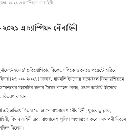
ামেন্ট- ২০২১ এ চ্যাম্পিয়ন নৌবাহিনী
্ট- ২০২১ এ চ্যাম্পিয়ন নৌবাহিনী
টুর্নামেন্ট-২০২১’ প্রতিযোগিতায় বিকেএসপিকে ৬৩-৩৫ পয়েন্টে হারিয়ে
িবার (২৬-০৯-২০২১) ঢাকার, ধানমন্ডি ইনডোর বাস্কেটবল জিমন্যাশিয়ামে
োসিয়েশনের মহাসচিব জনাব সৈয়দ শাহেদ রেজা, প্রধান অতিথি হিসেবে
ার বিতরণ করেন।
ই প্রতিযোগিতায় ‘এ’ গ্রুপে বাংলাদেশ নৌবাহিনী, ধুমকেতু ক্লাব,
াহিনী, বিমান বাহিনী এবং বাংলাদেশ পুলিশ অংশগ্রহণ করে। সমাপনী দিবসে
পস্থিত ছিলেন।