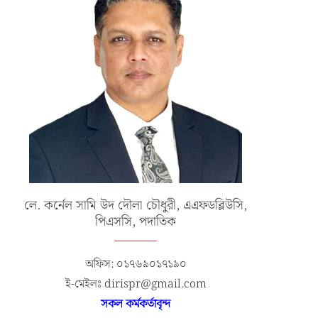
লে. কর্নেল সামি উদ দৌলা চৌধুরী, এএফডব্লিউসি,
পিএসসি, পদাতিক
অফিস: ০১৭৬৯০১৭১৯০
ই-মেইলঃ dirispr@gmail.com
সকল কর্মকর্তাবৃন্দ