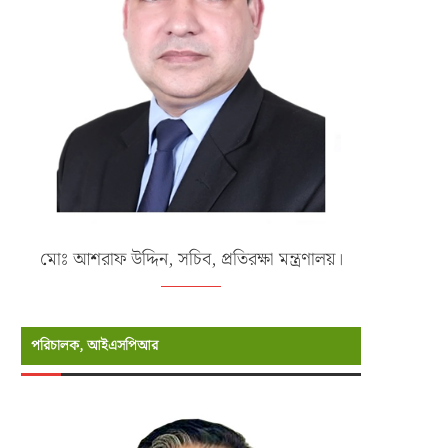
মোঃ আশরাফ উদ্দিন, সচিব, প্রতিরক্ষা মন্ত্রণালয়।
পরিচালক, আইএসপিআর