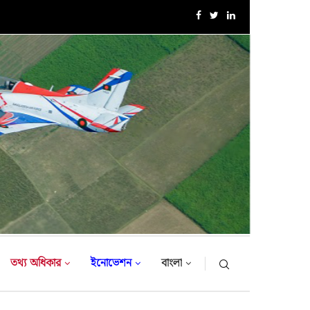
এক্সারসাইজ টাইগার লাইটনিং-২০২৬ এর উদ্বোধনী অনুষ্ঠান
তথ্য অধিকার
ইনোভেশন
বাংলা