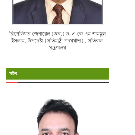
ব্রিগেডিয়ার জেনারেল (অব:) ড. এ কে এম শামছুল
ইসলাম, উপদেষ্টা (প্রতিমন্ত্রী পদমর্যাদা) , প্রতিরক্ষা
মন্ত্রণালয়
সচিব
্যাদুর্গত ও পানিবন্দি মানুষের পাশে বাংলাদেশ
মায়ানমারে পাচারকালে সিমেন্ট বোঝাই 
নৌবাহিনী
বোটসহ ২১ জনকে...
জুলাই ১১, ২০২৬
জুন ২৭, ২০২৬