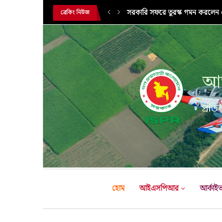
সরকারি সফরে তুরস্ক গমন করলেন সে
ব্রেকিং নিউজ
আন
প্রতির
হোম
আইএসপিআর
আর্কাই