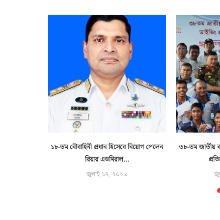
ট বোঝাই দুটি
১৮-তম নৌবাহিনী প্রধান হিসেবে নিয়োগ পেলেন
৩৮-তম জাতীয় বয়
..
রিয়ার এডমিরাল...
প্রত
জুলাই ১৭, ২০২৬
জু