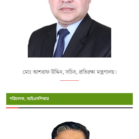
মোঃ আশরাফ উদ্দিন, সচিব, প্রতিরক্ষা মন্ত্রণালয়।
পরিচালক, আইএসপিআর