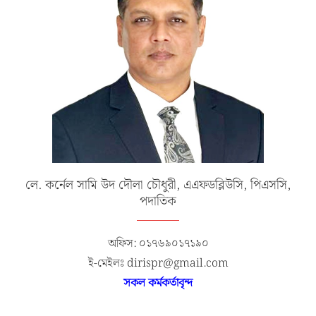
লে. কর্নেল সামি উদ দৌলা চৌধুরী, এএফডব্লিউসি, পিএসসি,
পদাতিক
অফিস: ০১৭৬৯০১৭১৯০
ই-মেইলঃ dirispr@gmail.com
সকল কর্মকর্তাবৃন্দ